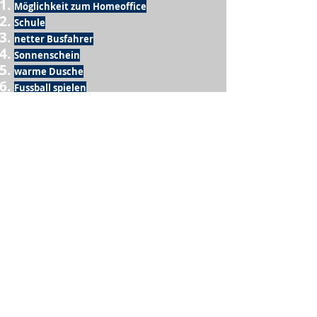
Möglichkeit zum Homeoffice
Schule
netter Busfahrer
Sonnenschein
warme Dusche
Fussball spielen
kein Krieg
Möglichkeit etwas mit der Familie zu
machen
Urlaub
einen Garten haben
eigene Früchte ernten
ein Hobby zu haben, das mich erfüllt
nette Menschen, die dieses Hobby mit mir
teilen
wenn andere lesen, was ich schreibe
Möglichkeit Koffer zu packen
Waschmaschine
Spülmaschine
USA Reise