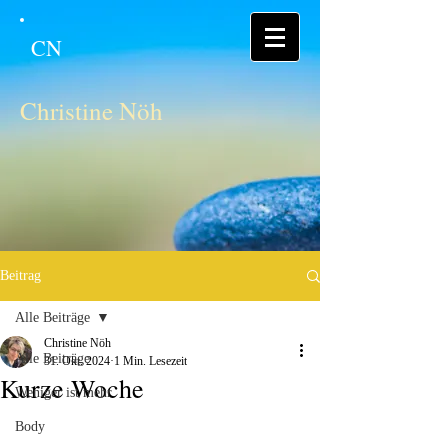
CN
Christine Nöh
Beitrag
Alle Beiträge
Christine Nöh
Alle Beiträge
31. Okt. 2024
1 Min. Lesezeit
Kurze Woche
Weniger ist mehr
Body