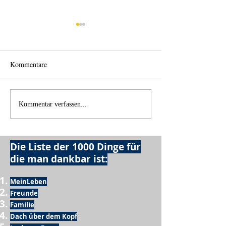
Kommentare
Einen Berg abtragen
Wie schnell geht 
Kommentar verfassen...
Die Liste der 1000 Dinge für
die man dankbar ist:
MeinLeben
Freunde
Familie
Dach über dem Kopf