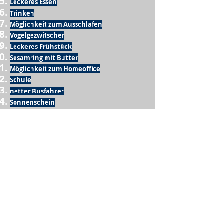
Leckeres Essen
Trinken
Möglichkeit zum Ausschlafen
Vogelgezwitscher
Leckeres Frühstück
Sesamring mit Butter
Möglichkeit zum Homeoffice
Schule
netter Busfahrer
Sonnenschein
warme Dusche
Fussball spielen
kein Krieg
Möglichkeit etwas mit der Familie zu
machen
Urlaub
einen Garten haben
eigene Früchte ernten
ein Hobby zu haben, das mich erfüllt
nette Menschen, die dieses Hobby mit mir