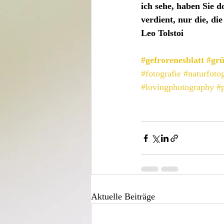
ich sehe, haben Sie d
verdient, nur die, di
Leo Tolstoi
#gefrorenesblatt
#gr
#fotografie
#naturfotog
#lovingphotography
#
Aktuelle Beiträge