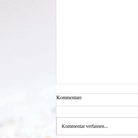
Kommentare
Kommentar verfassen...
Einen Berg abtragen