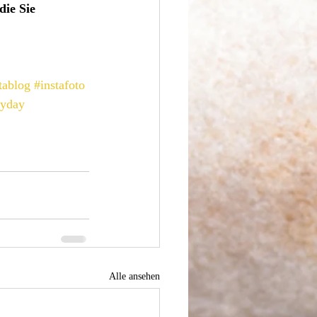
ie Sie 
tablog
#instafoto
ryday
Alle ansehen