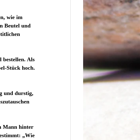
n, wie im 
n Beutel und 
itlichen 
l bestellen. Als 
el-Stück hoch. 
g und durstig, 
szutauschen 
m Mann hinter 
bestimmt: „Wie 