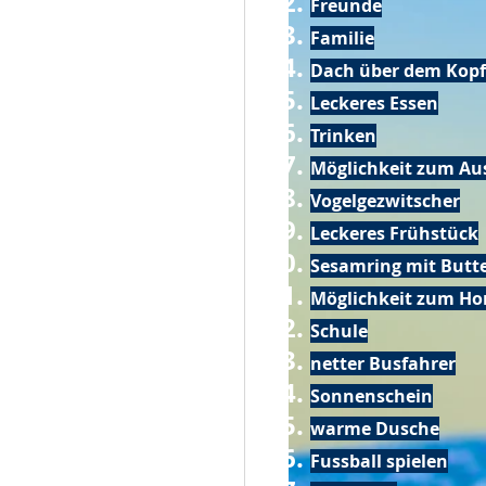
Freunde
Familie
Dach über dem Kopf
Leckeres Essen
Trinken
Möglichkeit zum Au
Vogelgezwitscher
Leckeres Frühstück
Sesamring mit Butt
Möglichkeit zum Ho
Schule
netter Busfahrer
Sonnenschein
warme Dusche
Fussball spielen