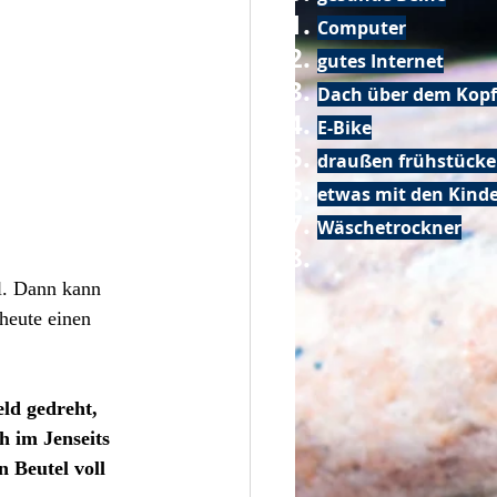
Computer
gutes Internet
Dach über dem Kopf
E-Bike
draußen frühstück
etwas mit den Kin
Wäschetrockner
l. Dann kann 
heute einen 
ld gedreht, 
h im Jenseits 
 Beutel voll 