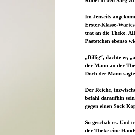
Rubel in den Sarg zu
Im Jenseits angekomm
Erster-Klasse-Wartes
trat an die Theke. Al
Pastetchen ebenso wi
„Billig“, dachte er, „a
der Mann an der Thek
Doch der Mann sagte
Der Reiche, inzwische
befahl daraufhin sei
gegen einen Sack Ko
So geschah es. Und t
der Theke eine Handv