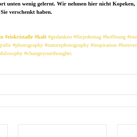
ort unten wenig gelernt. Wir nehmen hier nicht Kopeken, d
e Sie verschenkt haben.
ün
#eiskristalle
#kalt
#gedanken
#fürjedentag
#hoffnung
#ins
rafie
#photography
#naturephotography
#inspiration
#foreve
philosophy
#changeyourthoughts