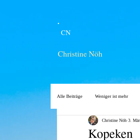
CN
Christine Nöh
Alle Beiträge
Weniger ist mehr
Christine Nöh
3. Mär
Kopeken