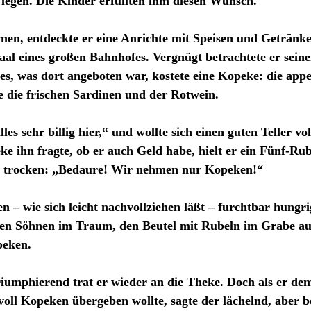
 legen. Die Kinder erfüllten ihm diesen Wunsch. 
en, entdeckte er eine Anrichte mit Speisen und Getränke
aal eines großen Bahnhofes. Vergnügt betrachtete er seine
les, was dort angeboten war, kostete eine Kopeke: die appet
e die frischen Sardinen und der Rotwein. 
lles sehr billig hier,“ und wollte sich einen guten Teller vol
e ihn fragte, ob er auch Geld habe, hielt er ein Fünf-Rub
 trocken: „Bedaure! Wir nehmen nur Kopeken!“ 
n – wie sich leicht nachvollziehen läßt – furchtbar hungri
nen Söhnen im Traum, den Beutel mit Rubeln im Grabe au
peken. 
riumphierend trat er wieder an die Theke. Doch als er de
oll Kopeken übergeben wollte, sagte der lächelnd, aber 