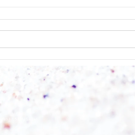
Licht und Schatten
Alles
eifen 17, 57072 Siegen