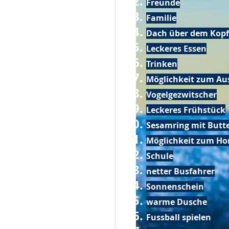
Freunde
Familie
Dach über dem Kopf
Leckeres Essen
Trinken
Möglichkeit zum Au
Vogelgezwitscher
Leckeres Frühstück
Sesamring mit Butt
Möglichkeit zum Ho
Schule
netter Busfahrer
Sonnenschein
warme Dusche
Fussball spielen