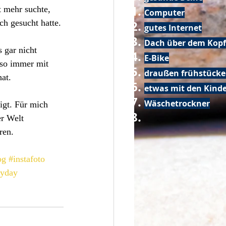
t mehr suchte, 
Computer
ch gesucht hatte.
gutes Internet
Dach über dem Kopf
 gar nicht 
E-Bike
lso immer mit 
draußen frühstück
at.
etwas mit den Kin
Wäschetrockner
igt. Für mich 
r Welt 
ren.
og
#instafoto
ryday