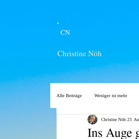
CN
Christine Nöh
Alle Beiträge
Weniger ist mehr
Christine Nöh
23. Au
Ins Auge 