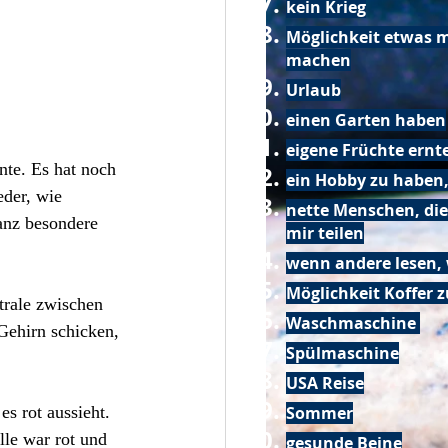
kein Krieg
Möglichkeit etwas m
machen
Urlaub
einen Garten haben
eigene Früchte ernt
nte. Es hat noch 
ein Hobby zu haben,
der, wie 
nette Menschen, die
anz besondere 
mir teilen
wenn andere lesen, 
Möglichkeit Koffer 
trale zwischen 
Waschmaschine
Gehirn schicken, 
Spülmaschine
USA Reise
Sommer
s rot aussieht. 
lle war rot und 
gesunde Beine