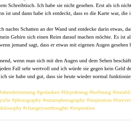
em Schreibtisch. Ich habe sie nicht gesehen. Erst als ich nich
n ist und dann habe ich entdeckt, dass es die Karte war, die i
h nachts Schatten an der Wand und entdecke darin etwas, das
l mein Gehirn sich einen Reim darauf machen möchte. Es ist a
 wenn jemand sagt, dass er etwas mit eigenen Augen gesehen h
annend, wenn man sich mit den Augen und dem Sehen beschäft
eden Fall sehr wertvoll und ich würde sie gegen kein Geld de
 ich sie habe und gut, dass sie heute wieder normal funktionie
#abendstimmung
#gedanken
#fürjedentag
#hoffnung
#instabl
rafie
#photography
#naturephotography
#inspiration
#foreve
philosophy
#changeyourthoughts
#inspiration