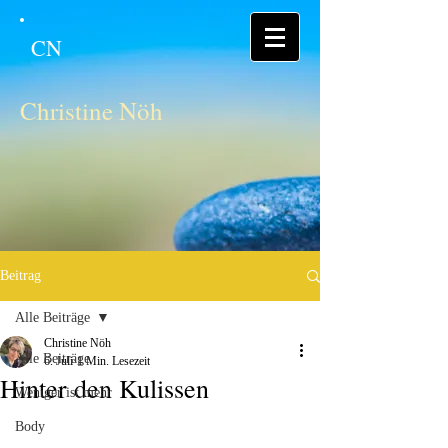
CN
Christine Nöh
Beitrag
Alle Beiträge
Christine Nöh
Alle Beiträge
6. Juli
1 Min. Lesezeit
Hinter den Kulissen
Weniger ist mehr
Body