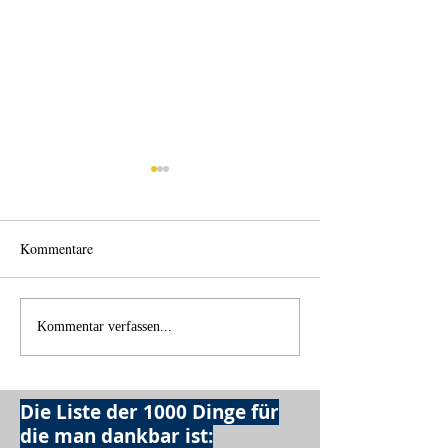
Kommentare
Einen Berg abtragen
Wie schnell geht 
Kommentar verfassen...
Die Liste der 1000 Dinge für
die man dankbar ist: