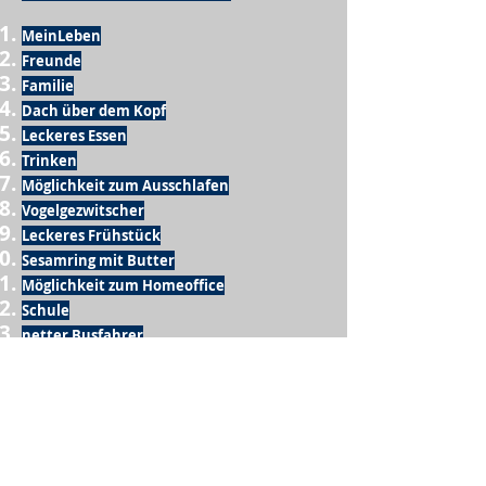
MeinLeben
Freunde
Familie
Dach über dem Kopf
Leckeres Essen
Trinken
Möglichkeit zum Ausschlafen
Vogelgezwitscher
Leckeres Frühstück
Sesamring mit Butter
Möglichkeit zum Homeoffice
Schule
netter Busfahrer
Sonnenschein
warme Dusche
Fussball spielen
kein Krieg
Möglichkeit etwas mit der Familie zu
machen