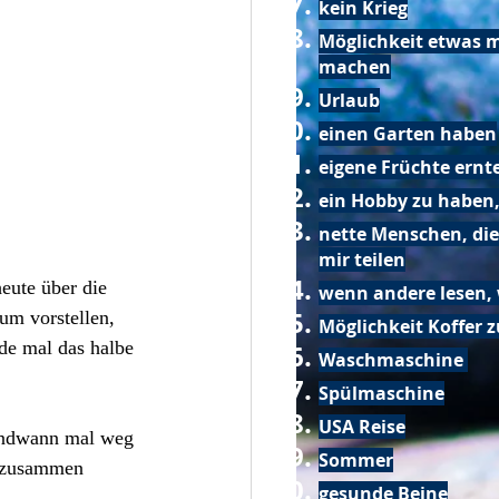
kein Krieg
Möglichkeit etwas m
machen
Urlaub
einen Garten haben
eigene Früchte ernt
ein Hobby zu haben,
nette Menschen, die
mir teilen
eute über die 
wenn andere lesen, 
um vorstellen, 
Möglichkeit Koffer 
ade mal das halbe 
Waschmaschine
Spülmaschine
USA Reise
gendwann mal weg 
Sommer
e zusammen 
gesunde Beine