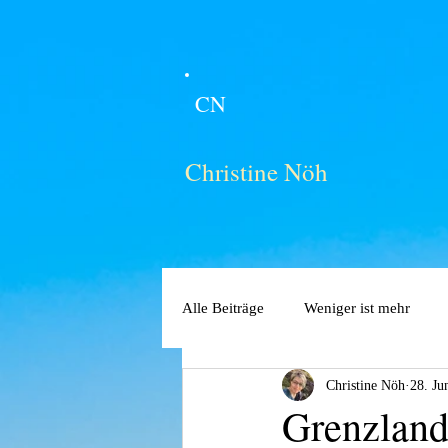
CN
Christine Nöh
Alle Beiträge
Weniger ist mehr
Christine Nöh
28. Ju
Grenzlan