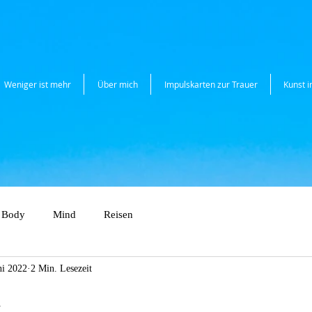
Weniger ist mehr
Über mich
Impulskarten zur Trauer
Kunst 
Body
Mind
Reisen
ni 2022
2 Min. Lesezeit
d