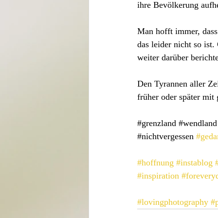
ihre Bevölkerung aufh
Man hofft immer, dass 
das leider nicht so is
weiter darüber berichte
Den Tyrannen aller Zei
früher oder später mit
#grenzland
#wendland
#nichtvergessen
#geda
#hoffnung
#instablog
#inspiration
#forevery
#lovingphotography
#