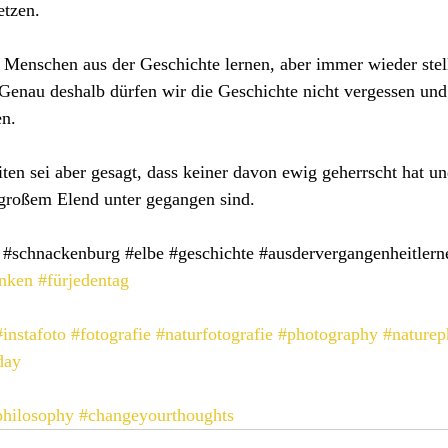
etzen.
Menschen aus der Geschichte lernen, aber immer wieder stell
t. Genau deshalb dürfen wir die Geschichte nicht vergessen u
n. 
ten sei aber gesagt, dass keiner davon ewig geherrscht hat und
 großem Elend unter gegangen sind. 
#schnackenburg
#elbe
#geschichte
#ausdervergangenheitlern
nken
#fürjedentag
#instafoto
#fotografie
#naturfotografie
#photography
#naturep
day
philosophy
#changeyourthoughts