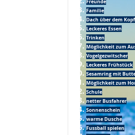
Freunde
Familie
Dach über dem Kopf
Leckeres Essen
Trinken
Möglichkeit zum Au
Vogelgezwitscher
Leckeres Frühstück
Sesamring mit Butt
Möglichkeit zum Ho
Schule
netter Busfahrer
Sonnenschein
warme Dusche
Fussball spielen