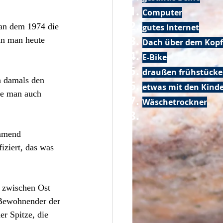
Computer
 an dem 1974 die 
gutes Internet
nn man heute 
Dach über dem Kopf
E-Bike
draußen frühstück
h damals den 
etwas mit den Kin
te man auch 
Wäschetrockner
immend 
iziert, das was 
t zwischen Ost 
 Bewohnender der 
r Spitze, die 