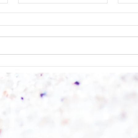
Einen Berg abtragen
Wie s
eifen 17, 57072 Siegen