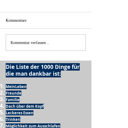
Kommentare
Back home
Wo anfangen?
Kommentar verfassen...
Die Liste der 1000 Dinge für
die man dankbar ist:
MeinLeben
Freunde
Familie
Dach über dem Kopf
Leckeres Essen
Trinken
Möglichkeit zum Ausschlafen