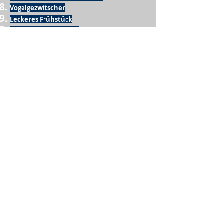
Vogelgezwitscher
Leckeres Frühstück
Sesamring mit Butter
Möglichkeit zum Homeoffice
Schule
netter Busfahrer
Sonnenschein
warme Dusche
Fussball spielen
kein Krieg
Möglichkeit etwas mit der Familie zu
machen
Urlaub
einen Garten haben
eigene Früchte ernten
ein Hobby zu haben, das mich erfüllt
nette Menschen, die dieses Hobby mit mir
teilen
wenn andere lesen, was ich schreibe
Möglichkeit Koffer zu packen