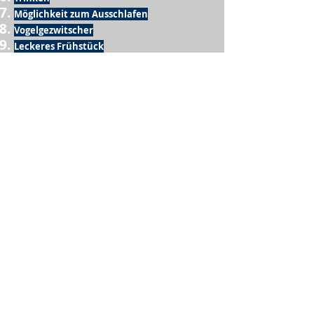
Möglichkeit zum Ausschlafen
Vogelgezwitscher
Leckeres Frühstück
Sesamring mit Butter
Möglichkeit zum Homeoffice
Schule
netter Busfahrer
Sonnenschein
warme Dusche
Fussball spielen
kein Krieg
Möglichkeit etwas mit der Familie zu
machen
Urlaub
einen Garten haben
eigene Früchte ernten
ein Hobby zu haben, das mich erfüllt
nette Menschen, die dieses Hobby mit mir
teilen
wenn andere lesen, was ich schreibe