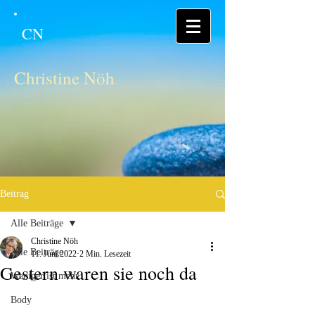
CN
Christine Nöh
Beitrag
Alle Beiträge
Christine Nöh
Alle Beiträge
11. Juni 2022
2 Min. Lesezeit
Gestern waren sie noch da
Weniger ist mehr
Body