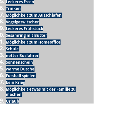
Leckeres Essen
Trinken
Möglichkeit zum Ausschlafen
Vogelgezwitscher
Leckeres Frühstück
Sesamring mit Butter
Möglichkeit zum Homeoffice
Schule
netter Busfahrer
Sonnenschein
warme Dusche
Fussball spielen
kein Krieg
Möglichkeit etwas mit der Familie zu
machen
Urlaub
einen Garten haben
eigene Früchte ernten
ein Hobby zu haben, das mich erfüllt
nette Menschen, die dieses Hobby mit mir