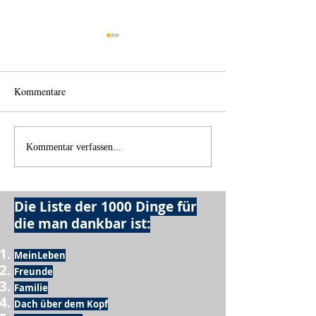
Kommentare
Wo anfangen?
Wie schnell geht es?
Kommentar verfassen...
Die Liste der 1000 Dinge für
die man dankbar ist:
MeinLeben
Freunde
Familie
Dach über dem Kopf