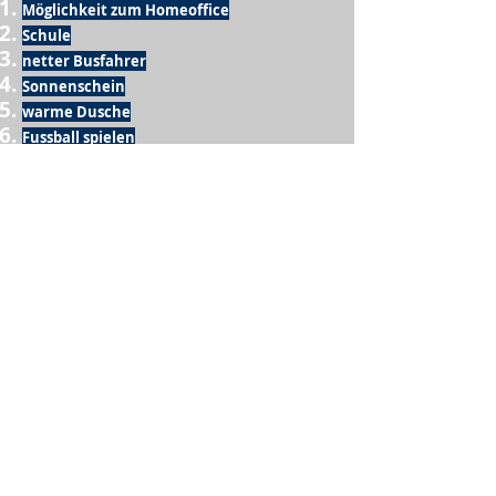
Möglichkeit zum Homeoffice
Schule
netter Busfahrer
Sonnenschein
warme Dusche
Fussball spielen
kein Krieg
Möglichkeit etwas mit der Familie zu
machen
Urlaub
einen Garten haben
eigene Früchte ernten
ein Hobby zu haben, das mich erfüllt
nette Menschen, die dieses Hobby mit mir
teilen
wenn andere lesen, was ich schreibe
Möglichkeit Koffer zu packen
Waschmaschine
Spülmaschine
USA Reise