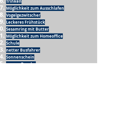
Trinken
Möglichkeit zum Ausschlafen
Vogelgezwitscher
Leckeres Frühstück
Sesamring mit Butter
Möglichkeit zum Homeoffice
Schule
netter Busfahrer
Sonnenschein
warme Dusche
Fussball spielen
kein Krieg
Möglichkeit etwas mit der Familie zu
machen
Urlaub
einen Garten haben
eigene Früchte ernten
ein Hobby zu haben, das mich erfüllt
nette Menschen, die dieses Hobby mit mir
teilen