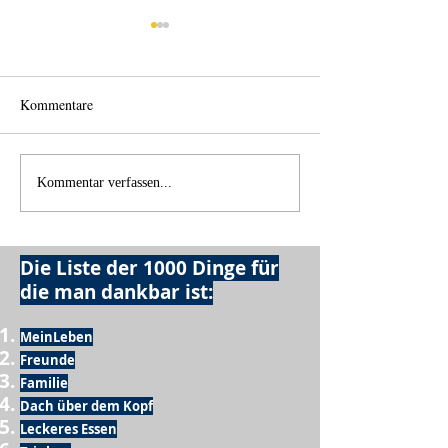
Kommentare
Einen Berg abtragen
Wie schnell geht 
Kommentar verfassen...
Die Liste der 1000 Dinge für
die man dankbar ist:
MeinLeben
Freunde
Familie
Dach über dem Kopf
Leckeres Essen