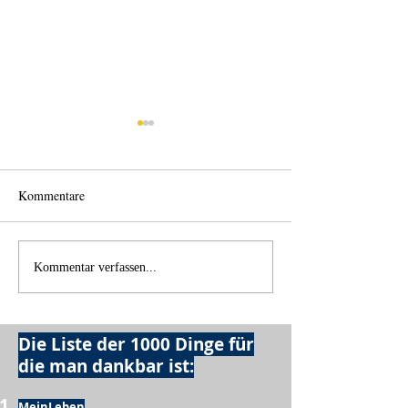
Kommentare
Back home
Wo anfangen?
Kommentar verfassen...
Die Liste der 1000 Dinge für
die man dankbar ist:
MeinLeben