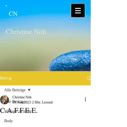
CN
Christine Nöh
Beitrag
Alle Beiträge
Christine Nöh
Alle Beiträge
10. Juni 2023
2 Min. Lesezeit
C.A.F.F.E.E.
Weniger ist mehr
Body