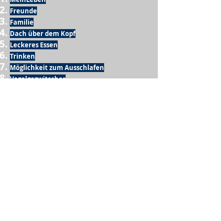
Freunde
Familie
Dach über dem Kopf
Leckeres Essen
Trinken
Möglichkeit zum Ausschlafen
Vogelgezwitscher
Leckeres Frühstück
Sesamring mit Butter
Möglichkeit zum Homeoffice
Schule
netter Busfahrer
Sonnenschein
warme Dusche
Fussball spielen
kein Krieg
Möglichkeit etwas mit der Familie zu
machen
Urlaub