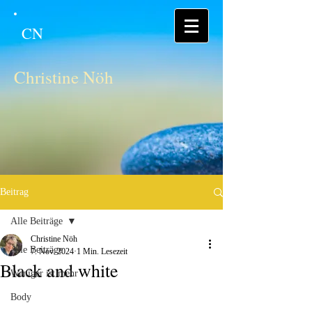
CN
Christine Nöh
Beitrag
Alle Beiträge
Christine Nöh
Alle Beiträge
7. Nov. 2024
1 Min. Lesezeit
Black and white
Weniger ist mehr
Body