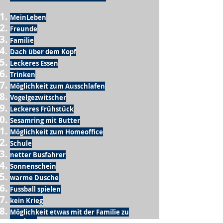
MeinLeben
Freunde
Familie
Dach über dem Kopf
Leckeres Essen
Trinken
Möglichkeit zum Ausschlafen
Vogelgezwitscher
Leckeres Frühstück
Sesamring mit Butter
Möglichkeit zum Homeoffice
Schule
netter Busfahrer
Sonnenschein
warme Dusche
Fussball spielen
kein Krieg
Möglichkeit etwas mit der Familie zu
machen