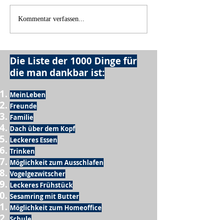
Wie schnell geht es?
Kommentar verfassen...
Die Liste der 1000 Dinge für
die man dankbar ist:
MeinLeben
Freunde
Familie
Dach über dem Kopf
Leckeres Essen
Trinken
Möglichkeit zum Ausschlafen
Vogelgezwitscher
Leckeres Frühstück
Sesamring mit Butter
Möglichkeit zum Homeoffice
Schule