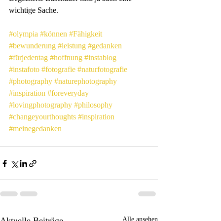
wichtige Sache.
#olympia
#können
#Fähigkeit
#bewunderung
#leistung
#gedanken
#fürjedentag
#hoffnung
#instablog
#instafoto
#fotografie
#naturfotografie
#photography
#naturephotography
#inspiration
#foreveryday
#lovingphotography
#philosophy
#changeyourthoughts
#inspiration
#meinegedanken
Aktuelle Beiträge
Alle ansehen