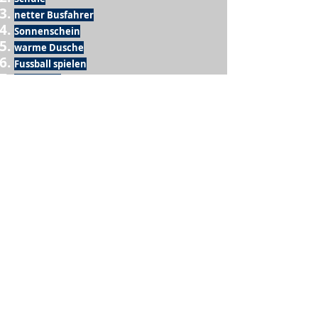
netter Busfahrer
Sonnenschein
warme Dusche
Fussball spielen
kein Krieg
Möglichkeit etwas mit der Familie zu
machen
Urlaub
einen Garten haben
eigene Früchte ernten
ein Hobby zu haben, das mich erfüllt
nette Menschen, die dieses Hobby mit mir
teilen
wenn andere lesen, was ich schreibe
Möglichkeit Koffer zu packen
Waschmaschine
Spülmaschine
USA Reise
Sommer
gesunde Beine