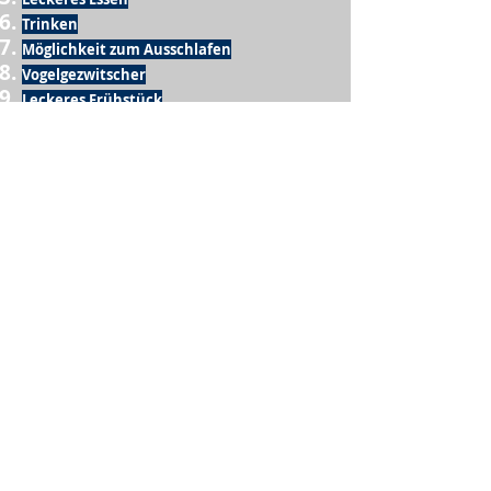
Trinken
Möglichkeit zum Ausschlafen
Vogelgezwitscher
Leckeres Frühstück
Sesamring mit Butter
Möglichkeit zum Homeoffice
Schule
netter Busfahrer
Sonnenschein
warme Dusche
Fussball spielen
kein Krieg
Möglichkeit etwas mit der Familie zu
machen
Urlaub
einen Garten haben
eigene Früchte ernten
ein Hobby zu haben, das mich erfüllt
nette Menschen, die dieses Hobby mit mir