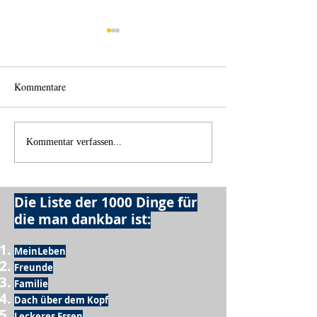
Kommentare
Einen Berg abtragen
Wie schnell geht 
Kommentar verfassen...
Die Liste der 1000 Dinge für
die man dankbar ist:
MeinLeben
Freunde
Familie
Dach über dem Kopf
Leckeres Essen