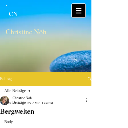
CN
Christine Nöh
Beitrag
Alle Beiträge
Christine Nöh
Alle Beiträge
29. Jan. 2025
2 Min. Lesezeit
Bergwelten
Weniger ist mehr
Body