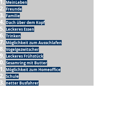
MeinLeben
Freunde
Familie
Dach über dem Kopf
Leckeres Essen
Trinken
Möglichkeit zum Ausschlafen
Vogelgezwitscher
Leckeres Frühstück
Sesamring mit Butter
Möglichkeit zum Homeoffice
Schule
netter Busfahrer
Sonnenschein
warme Dusche
Fussball spielen
kein Krieg
Möglichkeit etwas mit der Familie zu
machen
Urlaub