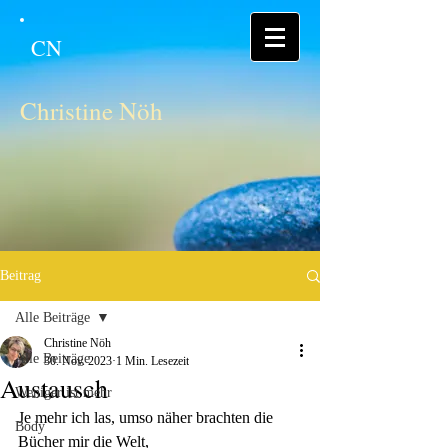
CN
Christine Nöh
Beitrag
Alle Beiträge
Christine Nöh
Alle Beiträge
30. Nov. 2023
1 Min. Lesezeit
Austausch
Weniger ist mehr
Je mehr ich las, umso näher brachten die 
Body
Bücher mir die Welt, 