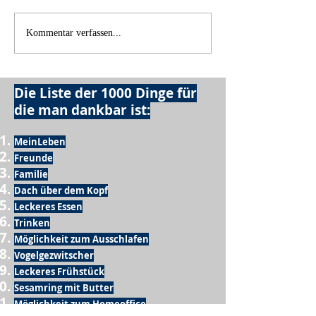
Licht und Schatten
Alles was möglich
Kommentar verfassen...
Die Liste der 1000 Dinge für
die man dankbar ist:
MeinLeben
Freunde
Familie
Dach über dem Kopf
Leckeres Essen
Trinken
Möglichkeit zum Ausschlafen
Vogelgezwitscher
Leckeres Frühstück
Sesamring mit Butter
Möglichkeit zum Homeoffice