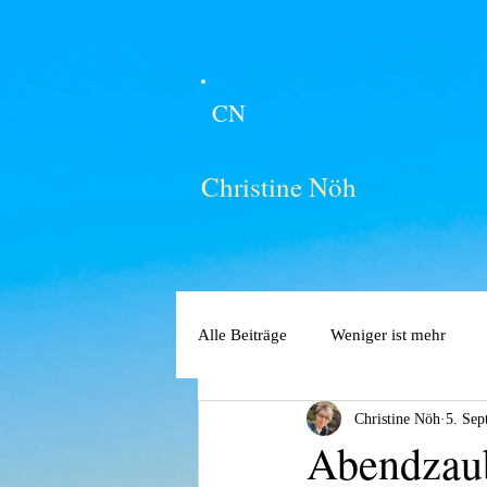
CN
Christine Nöh
Alle Beiträge
Weniger ist mehr
Christine Nöh
5. Sep
Abendzau