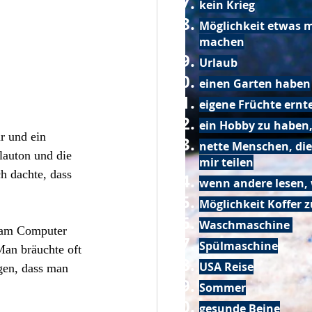
kein Krieg
Möglichkeit etwas m
machen
Urlaub
einen Garten haben
eigene Früchte ernt
ein Hobby zu haben,
r und ein 
nette Menschen, die
lauton und die 
mir teilen
h dachte, dass 
wenn andere lesen, 
Möglichkeit Koffer 
Waschmaschine
n am Computer 
Spülmaschine
an bräuchte oft 
USA Reise
gen, dass man 
Sommer
gesunde Beine