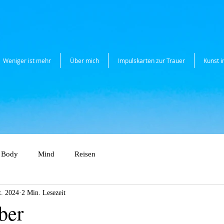
Weniger ist mehr
Über mich
Impulskarten zur Trauer
Kunst 
Body
Mind
Reisen
t. 2024
2 Min. Lesezeit
ber