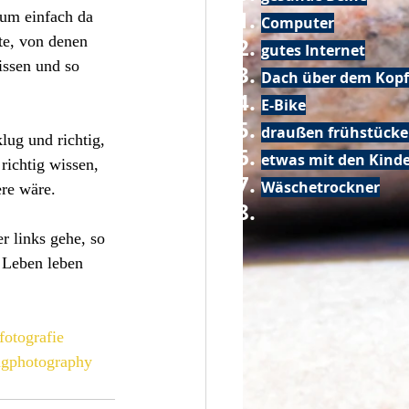
 um einfach da 
Computer
te, von denen 
gutes Internet
issen und so 
Dach über dem Kopf
E-Bike
draußen frühstück
lug und richtig, 
etwas mit den Kin
richtig wissen, 
Wäschetrockner
re wäre. 
r links gehe, so 
s Leben leben 
fotografie
ngphotography