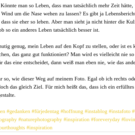
 Könnte man so Leben, dass man tatsächlich mehr Zeit hätte,
n Wind um die Nase wehen zu lassen? Es gibt ja Lebensberich
dass sie eher so leben. Aber man sieht ja nicht hinter die Kul
b so ein anderes Leben tatsächlich besser ist.
mutig genug, mein Leben auf den Kopf zu stellen, oder ist es k
en, das ganz gut funktioniert? Man wird es vielleicht nie so 
r das eine entscheidet, dann weiß man eben nie, wie das ande
gar so, wie dieser Weg auf meinem Foto. Egal ob ich rechts ode
och das gleich Ziel. Für mich heißt das, dass ich ein erfüllte
estalte.
ben
#gedanken
#fürjedentag
#hoffnung
#instablog
#instafoto
#
ography
#naturephotography
#inspiration
#foreveryday
#lovi
ourthoughts
#inspiration