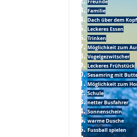
Freunde
Familie
Dach über dem Kopf
Leckeres Essen
Trinken
Möglichkeit zum Au
Vogelgezwitscher
Leckeres Frühstück
Sesamring mit Butt
Möglichkeit zum Ho
Schule
netter Busfahrer
Sonnenschein
warme Dusche
Fussball spielen