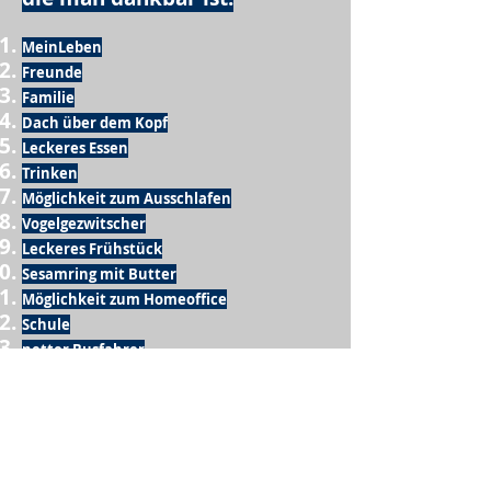
MeinLeben
Freunde
Familie
Dach über dem Kopf
Leckeres Essen
Trinken
Möglichkeit zum Ausschlafen
Vogelgezwitscher
Leckeres Frühstück
Sesamring mit Butter
Möglichkeit zum Homeoffice
Schule
netter Busfahrer
Sonnenschein
warme Dusche
Fussball spielen
kein Krieg
Möglichkeit etwas mit der Familie zu