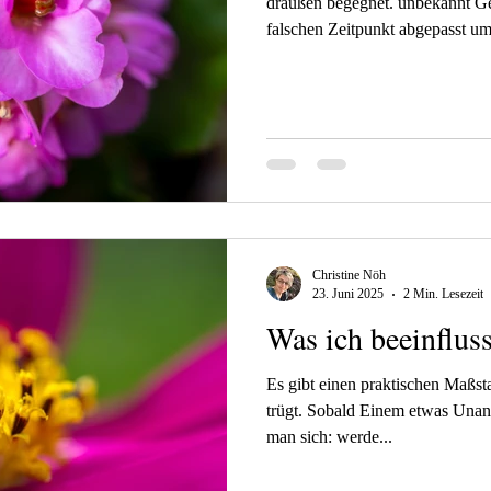
draußen begegnet. unbekannt Ge
falschen Zeitpunkt abgepasst u
noch schien die Sonne, aber kau
regnen und graupeln. Der Wind 
nicht sehr gemütlich. So konnte 
auf ihre Wasserfestigkeit testen.
komplett durchgefallen. Die Näs
Christine Nöh
23. Juni 2025
2 Min. Lesezeit
Was ich beeinflus
Es gibt einen praktischen Maßsta
trügt. Sobald Einem etwas Unan
man sich: werde...