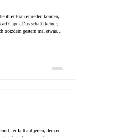
die ihrer Frau einreden können,
ch trotzdem gestern mal etwas
ckneten Blumen hatte ich im
, denn sie bieten allen möglichen
hutz. Das sieht nicht so
das vielleicht wünschen, aber
 kommen aber die ne