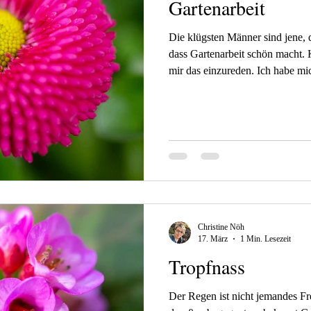
Gartenarbeit
Die klügsten Männer sind jene, 
dass Gartenarbeit schön macht. Karl Capek Das schafft keiner,
mir das einzureden. Ich habe mi
dem Garten gewidmet. Die getro
Herbst absichtlich stehen lassen
Tieren im Winter Nahrung und Sc
ordentlich aus, wie manche sich 
das ist mir ziemlich egal. Jetzt
Christine Nöh
17. März
1 Min. Lesezeit
Tropfnass
Der Regen ist nicht jemandes Freund - er fällt auf jeden, dem er