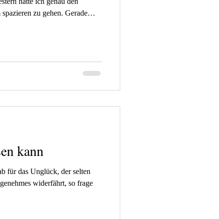
stern hatte ich genau den
m spazieren zu gehen. Gerade
m war ich im Wald fing es an zu
pfiff um die Nase und es war
ich meine Jacke auf jeden Fall
 Und was soll ich sagen: Sie ist
se ging bis auf d
sen kann
b für das Unglück, der selten
genehmes widerfährt, so frage