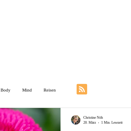
Weniger ist mehr
Über mich
Impulskarten zur Trauer
Kunst 
Body
Mind
Reisen
Christine Nöh
20. März
1 Min. Lesezeit