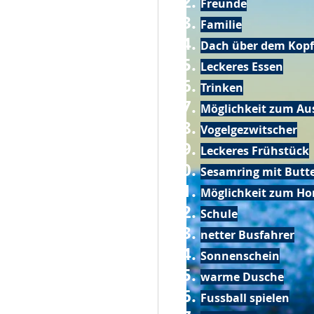
Freunde
Familie
Dach über dem Kopf
Leckeres Essen
Trinken
Möglichkeit zum Au
Vogelgezwitscher
Leckeres Frühstück
Sesamring mit Butt
Möglichkeit zum Ho
Schule
netter Busfahrer
Sonnenschein
warme Dusche
Fussball spielen