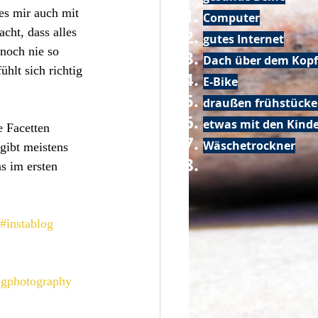
es mir auch mit 
Computer
cht, dass alles 
gutes Internet
noch nie so 
Dach über dem Kopf
hlt sich richtig 
E-Bike
draußen frühstück
etwas mit den Kin
 Facetten 
Wäschetrockner
gibt meistens 
s im ersten 
#instablog
ngphotography