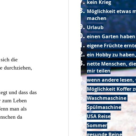
kein Krieg
Möglichkeit etwas m
machen
Urlaub
einen Garten haben
eigene Früchte ernt
ein Hobby zu haben,
sich die 
nette Menschen, die
e durchziehen, 
mir teilen
wenn andere lesen, 
Möglichkeit Koffer 
iegt und dass das 
Waschmaschine
er zum Leben 
Spülmaschine
Wenn man als 
USA Reise
enschen da 
Sommer
gesunde Beine