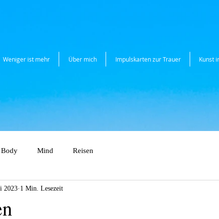
Weniger ist mehr
Über mich
Impulskarten zur Trauer
Kunst 
Body
Mind
Reisen
li 2023
1 Min. Lesezeit
en