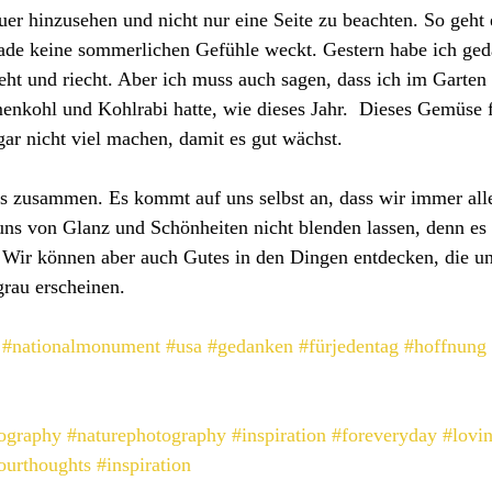
uer hinzusehen und nicht nur eine Seite zu beachten. So geht 
ade keine sommerlichen Gefühle weckt. Gestern habe ich geda
eht und riecht. Aber ich muss auch sagen, dass ich im Garten 
nkohl und Kohlrabi hatte, wie dieses Jahr.  Dieses Gemüse fü
ar nicht viel machen, damit es gut wächst.
s zusammen. Es kommt auf uns selbst an, dass wir immer alle
uns von Glanz und Schönheiten nicht blenden lassen, denn es 
 Wir können aber auch Gutes in den Dingen entdecken, die un
rau erscheinen.
#nationalmonument
#usa
#gedanken
#fürjedentag
#hoffnung
ography
#naturephotography
#inspiration
#foreveryday
#lovi
ourthoughts
#inspiration