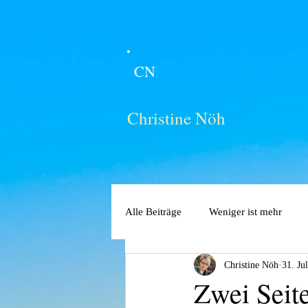
CN
Christine Nöh
Alle Beiträge
Weniger ist mehr
Christine Nöh
31. Ju
Zwei Seit