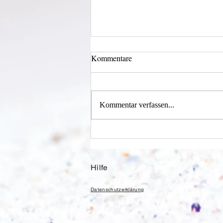
Kommentare
Licht und Schatten
Kommentar verfassen...
Hilfe
Datenschutzerklärung