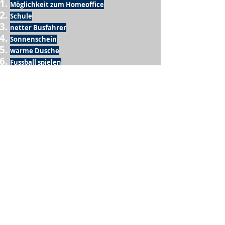
Möglichkeit zum Homeoffice
Schule
netter Busfahrer
Sonnenschein
warme Dusche
Fussball spielen
kein Krieg
Möglichkeit etwas mit der Familie zu
machen
Urlaub
einen Garten haben
eigene Früchte ernten
ein Hobby zu haben, das mich erfüllt
nette Menschen, die dieses Hobby mit mir
teilen
wenn andere lesen, was ich schreibe
Möglichkeit Koffer zu packen
Waschmaschine
Spülmaschine
USA Reise