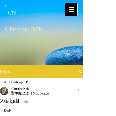
CN
Christine Nöh
Beitrag
Alle Beiträge
Christine Nöh
Alle Beiträge
28. März 2023
1 Min. Lesezeit
Zu kalt
Weniger ist mehr
Body