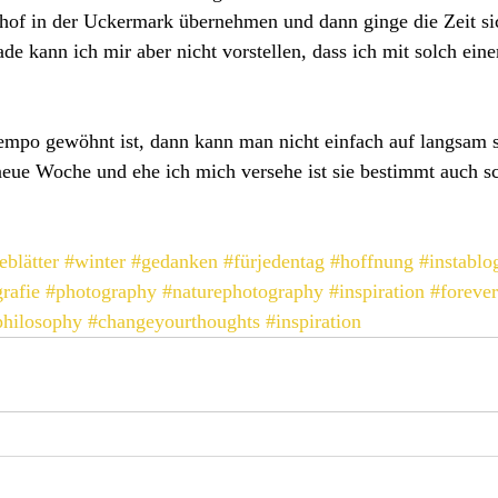
nhof in der Uckermark übernehmen und dann ginge die Zeit sic
de kann ich mir aber nicht vorstellen, dass ich mit solch ein
po gewöhnt ist, dann kann man nicht einfach auf langsam ste
 neue Woche und ehe ich mich versehe ist sie bestimmt auch s
eblätter
#winter
#gedanken
#fürjedentag
#hoffnung
#instablo
rafie
#photography
#naturephotography
#inspiration
#foreve
philosophy
#changeyourthoughts
#inspiration