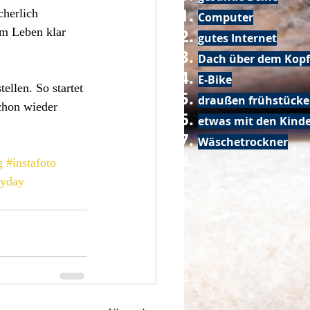
herlich 
Computer
em Leben klar 
gutes Internet
Dach über dem Kopf
E-Bike
llen. So startet 
draußen frühstück
chon wieder 
etwas mit den Kin
Wäschetrockner
g
#instafoto
ryday