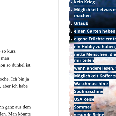
kein Krieg
Möglichkeit etwas m
machen
Urlaub
einen Garten haben
eigene Früchte ernt
ein Hobby zu haben,
 so kurz 
nette Menschen, die
s man 
mir teilen
on so dunkel ist.
wenn andere lesen, 
Möglichkeit Koffer 
che. Ich bin ja 
Waschmaschine
 aber ich habe 
Spülmaschine
USA Reise
Sommer
enn ganz aus dem 
llen. Man könnte 
gesunde Beine