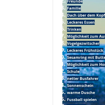
Freunde
Familie
Dach über dem Kopf
Leckeres Essen
Trinken
Möglichkeit zum Au
Vogelgezwitscher
Leckeres Frühstück
Sesamring mit Butt
Möglichkeit zum Ho
Schule
netter Busfahrer
Sonnenschein
warme Dusche
Fussball spielen