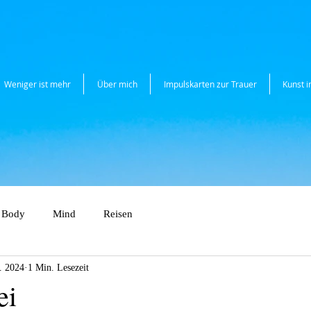
Weniger ist mehr
Über mich
Impulskarten zur Trauer
Kunst 
Body
Mind
Reisen
. 2024
1 Min. Lesezeit
ei