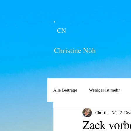
CN
Christine Nöh
Alle Beiträge
Weniger ist mehr
Christine Nöh
2. Dez
Zack vorb