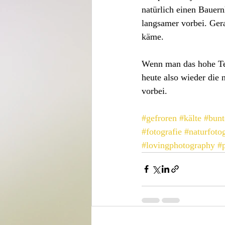
natürlich einen Bauer
langsamer vorbei. Gera
käme. 
Wenn man das hohe Tem
heute also wieder die
vorbei.
#gefroren
#kälte
#bunt
#fotografie
#naturfotog
#lovingphotography
#