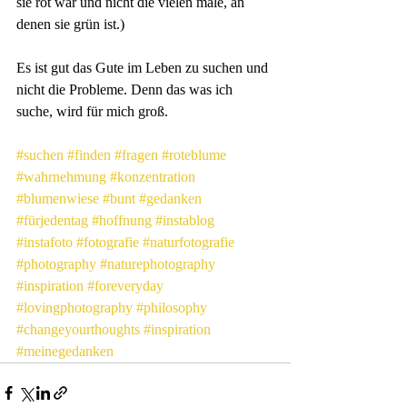
sie rot war und nicht die vielen male, an 
denen sie grün ist.)
Es ist gut das Gute im Leben zu suchen und 
nicht die Probleme. Denn das was ich 
suche, wird für mich groß. 
#suchen
#finden
#fragen
#roteblume
#wahrnehmung
#konzentration
#blumenwiese
#bunt
#gedanken
#fürjedentag
#hoffnung
#instablog
#instafoto
#fotografie
#naturfotografie
#photography
#naturephotography
#inspiration
#foreveryday
#lovingphotography
#philosophy
#changeyourthoughts
#inspiration
#meinegedanken