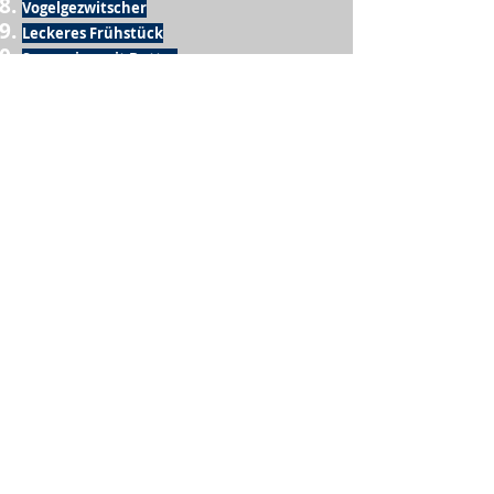
Vogelgezwitscher
Leckeres Frühstück
Sesamring mit Butter
Möglichkeit zum Homeoffice
Schule
netter Busfahrer
Sonnenschein
warme Dusche
Fussball spielen
kein Krieg
Möglichkeit etwas mit der Familie zu
machen
Urlaub
einen Garten haben
eigene Früchte ernten
ein Hobby zu haben, das mich erfüllt
nette Menschen, die dieses Hobby mit mir
teilen
wenn andere lesen, was ich schreibe
Möglichkeit Koffer zu packen