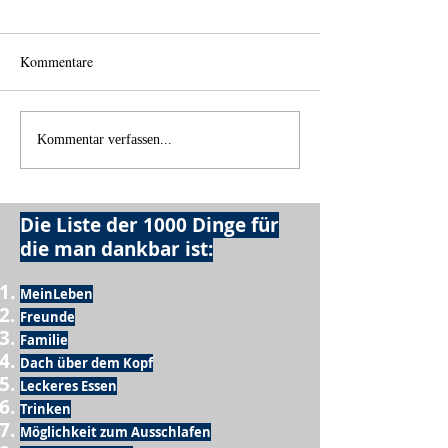
Kommentare
Wechselklamotten
Licht und Schatte
Kommentar verfassen...
Die Liste der 1000 Dinge für
die man dankbar ist:
MeinLeben
Freunde
Familie
Dach über dem Kopf
Leckeres Essen
Trinken
Möglichkeit zum Ausschlafen