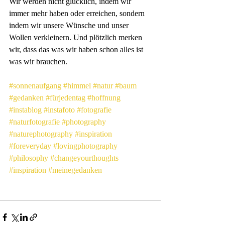
Wir werden nicht glücklich, indem wir 
immer mehr haben oder erreichen, sondern 
indem wir unsere Wünsche und unser 
Wollen verkleinern. Und plötzlich merken 
wir, dass das was wir haben schon alles ist 
was wir brauchen.
#sonnenaufgang
#himmel
#natur
#baum
#gedanken
#fürjedentag
#hoffnung
#instablog
#instafoto
#fotografie
#naturfotografie
#photography
#naturephotography
#inspiration
#foreveryday
#lovingphotography
#philosophy
#changeyourthoughts
#inspiration
#meinegedanken