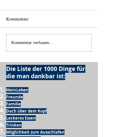
Kommentare
Einen Berg abtragen
Wie schnell geht 
Kommentar verfassen...
Die Liste der 1000 Dinge für
die man dankbar ist:
MeinLeben
Freunde
Familie
Dach über dem Kopf
Leckeres Essen
Trinken
Möglichkeit zum Ausschlafen