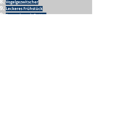
Vogelgezwitscher
Leckeres Frühstück
Sesamring mit Butter
Möglichkeit zum Homeoffice
Schule
netter Busfahrer
Sonnenschein
warme Dusche
Fussball spielen
kein Krieg
Möglichkeit etwas mit der Familie zu
machen
Urlaub
einen Garten haben
eigene Früchte ernten
ein Hobby zu haben, das mich erfüllt
nette Menschen, die dieses Hobby mit mir
teilen
wenn andere lesen, was ich schreibe
Möglichkeit Koffer zu packen