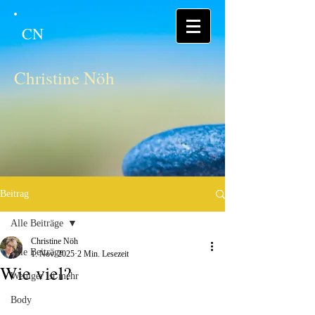
CN
Christine Nöh
Beitrag
Alle Beiträge
Christine Nöh
Alle Beiträge
1. Nov. 2025
2 Min. Lesezeit
Wie viel?
Weniger ist mehr
Body