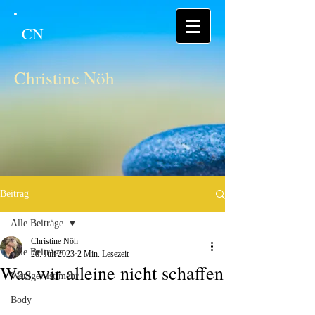
CN
Christine Nöh
Beitrag
Alle Beiträge
Christine Nöh
Alle Beiträge
28. Juli 2023
2 Min. Lesezeit
Was wir alleine nicht schaffen
Weniger ist mehr
Body