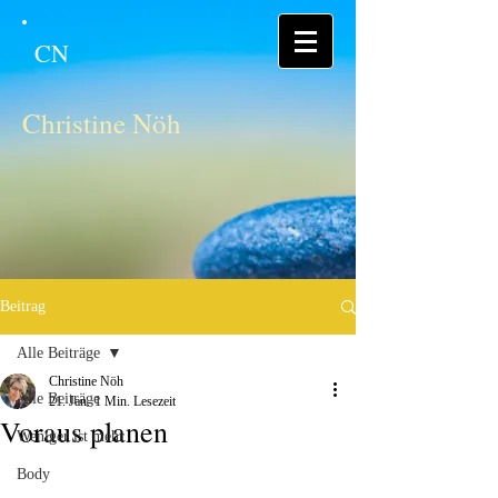
CN
Christine Nöh
Beitrag
Alle Beiträge
Christine Nöh
Alle Beiträge
21. Jan.
1 Min. Lesezeit
Voraus planen
Weniger ist mehr
Body