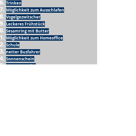
Trinken
Möglichkeit zum Ausschlafen
Vogelgezwitscher
Leckeres Frühstück
Sesamring mit Butter
Möglichkeit zum Homeoffice
Schule
netter Busfahrer
Sonnenschein
warme Dusche
Fussball spielen
kein Krieg
Möglichkeit etwas mit der Familie zu
machen
Urlaub
einen Garten haben
eigene Früchte ernten
ein Hobby zu haben, das mich erfüllt
nette Menschen, die dieses Hobby mit mir
teilen