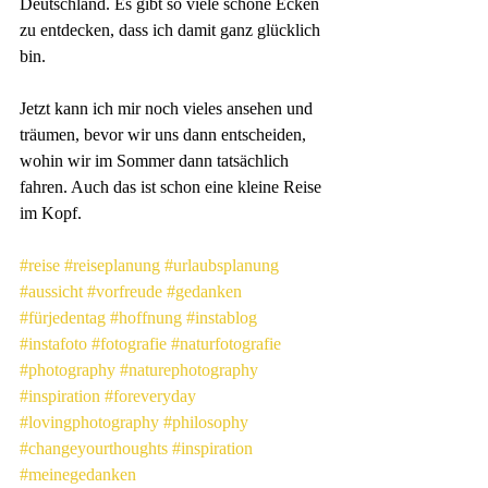
Deutschland. Es gibt so viele schöne Ecken 
zu entdecken, dass ich damit ganz glücklich 
bin.
Jetzt kann ich mir noch vieles ansehen und 
träumen, bevor wir uns dann entscheiden, 
wohin wir im Sommer dann tatsächlich 
fahren. Auch das ist schon eine kleine Reise 
im Kopf.
#reise
#reiseplanung
#urlaubsplanung
#aussicht
#vorfreude
#gedanken
#fürjedentag
#hoffnung
#instablog
#instafoto
#fotografie
#naturfotografie
#photography
#naturephotography
#inspiration
#foreveryday
#lovingphotography
#philosophy
#changeyourthoughts
#inspiration
#meinegedanken