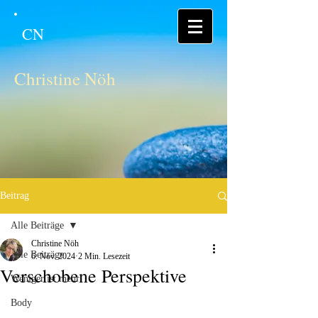
CN
Christine Nöh
Beitrag
Alle Beiträge
Christine Nöh
Alle Beiträge
6. Nov. 2024
2 Min. Lesezeit
Verschobene Perspektive
Weniger ist mehr
Body