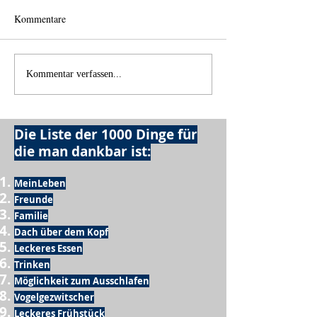
Kommentare
Einen Berg abtragen
Wie schnell geht 
Kommentar verfassen...
Die Liste der 1000 Dinge für
die man dankbar ist:
MeinLeben
Freunde
Familie
Dach über dem Kopf
Leckeres Essen
Trinken
Möglichkeit zum Ausschlafen
Vogelgezwitscher
Leckeres Frühstück