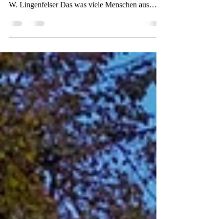
Es kommt nicht so sehr darauf an, welche Figur
man hat, sondern welche Figur man macht. Ruth
W. Lingenfelser Das was viele Menschen aus
Erfahrung beschreiben, ist nun wissenschaftlich
belegt. Es gibt zwei unterschiedliche Typen, wie
Menschen Energie aus Essen verwerten. Ich
nenne sie jetzt mal Typ A und Typ B. Typ A kann
essen so viel er will und nimmt fast nichts zu. Typ
B sieht etwas nur an und nimmt direkt zu. Typ A
kann seine Energiezufuhr nur minimal
einschränken und n