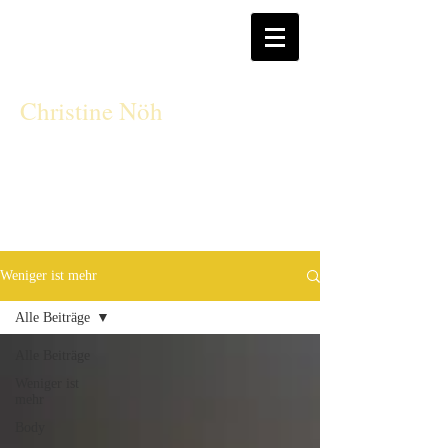
CN
Christine Nöh
Weniger ist mehr
Alle Beiträge
Alle Beiträge
Weniger ist
mehr
Body