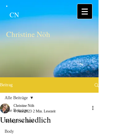
CN
Christine Nöh
Beitrag
Alle Beiträge
Christine Nöh
Alle Beiträge
4. Juni 2023
2 Min. Lesezeit
Unterschiedlich
Weniger ist mehr
Body