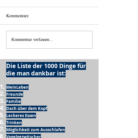
Kommentare
Wo anfangen?
Wie schnell geht es?
Kommentar verfassen...
Die Liste der 1000 Dinge für
die man dankbar ist:
MeinLeben
Freunde
Familie
Dach über dem Kopf
Leckeres Essen
Trinken
Möglichkeit zum Ausschlafen
Vogelgezwitscher