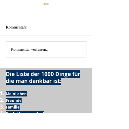
Kommentare
Licht und Schatten
Alles was möglich
Kommentar verfassen...
Die Liste der 1000 Dinge für
die man dankbar ist:
MeinLeben
Freunde
Familie
Dach über dem Kopf
Leckeres Essen
Trinken