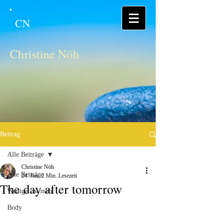
CN
Christine Nöh
Beitrag
Alle Beiträge
Christine Nöh
Alle Beiträge
24. Jan.
2 Min. Lesezeit
The day after tomorrow
Weniger ist mehr
Body