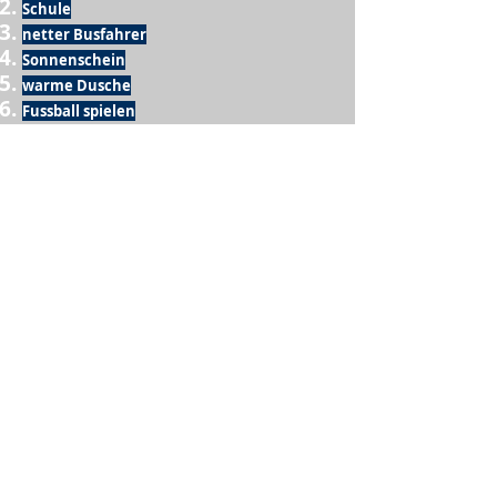
Schule
netter Busfahrer
Sonnenschein
warme Dusche
Fussball spielen
kein Krieg
Möglichkeit etwas mit der Familie zu
machen
Urlaub
einen Garten haben
eigene Früchte ernten
ein Hobby zu haben, das mich erfüllt
nette Menschen, die dieses Hobby mit mir
teilen
wenn andere lesen, was ich schreibe
Möglichkeit Koffer zu packen
Waschmaschine
Spülmaschine
USA Reise
Sommer