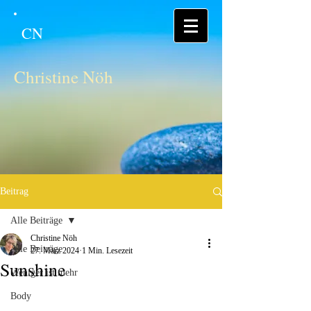
CN
Christine Nöh
Beitrag
Alle Beiträge
Christine Nöh
Alle Beiträge
27. März 2024
1 Min. Lesezeit
Sunshine
Weniger ist mehr
Body