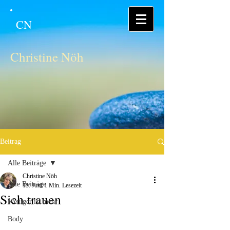
CN
Christine Nöh
Beitrag
Alle Beiträge
Christine Nöh
Alle Beiträge
15. Juni
1 Min. Lesezeit
Sich trauen
Weniger ist mehr
Body