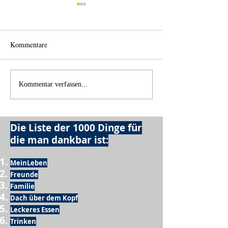
Kommentare
Licht und Schatten
Alles was möglich
Kommentar verfassen...
Die Liste der 1000 Dinge für
die man dankbar ist:
MeinLeben
Freunde
Familie
Dach über dem Kopf
Leckeres Essen
Trinken