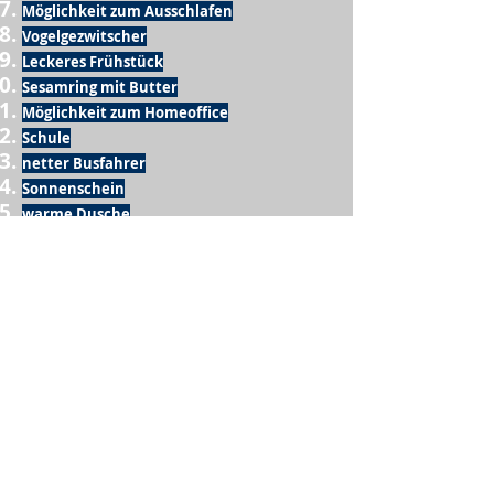
Möglichkeit zum Ausschlafen
Vogelgezwitscher
Leckeres Frühstück
Sesamring mit Butter
Möglichkeit zum Homeoffice
Schule
netter Busfahrer
Sonnenschein
warme Dusche
Fussball spielen
kein Krieg
Möglichkeit etwas mit der Familie zu
machen
Urlaub
einen Garten haben
eigene Früchte ernten
ein Hobby zu haben, das mich erfüllt
nette Menschen, die dieses Hobby mit mir
teilen
wenn andere lesen, was ich schreibe