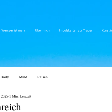
Weniger ist mehr
Über mich
Impulskarten zur Trauer
Kunst 
Body
Mind
Reisen
i 2025
1 Min. Lesezeit
reich