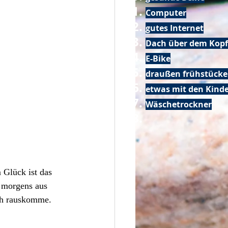
Computer
gutes Internet
Dach über dem Kopf
E-Bike
draußen frühstück
etwas mit den Kin
Wäschetrockner
 Glück ist das 
 morgens aus 
ch rauskomme. 