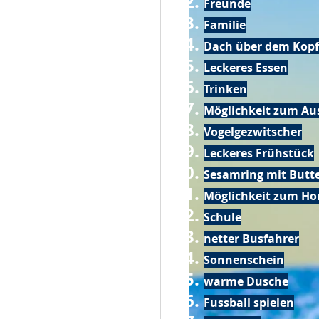
Freunde
Familie
Dach über dem Kopf
Leckeres Essen
Trinken
Möglichkeit zum Au
Vogelgezwitscher
Leckeres Frühstück
Sesamring mit Butt
Möglichkeit zum Ho
Schule
netter Busfahrer
Sonnenschein
warme Dusche
Fussball spielen