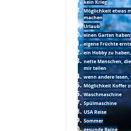
kein Krieg
Möglichkeit etwas m
machen
Urlaub
einen Garten haben
eigene Früchte ernt
ein Hobby zu haben,
nette Menschen, die
mir teilen
wenn andere lesen, 
Möglichkeit Koffer 
Waschmaschine
Spülmaschine
USA Reise
Sommer
gesunde Beine