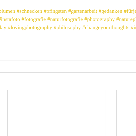
blumen
#schnecken
#pfingsten
#gartenarbeit
#gedanken
#fürj
#instafoto
#fotografie
#naturfotografie
#photography
#naturep
day
#lovingphotography
#philosophy
#changeyourthoughts
#i