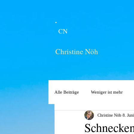
CN
Christine Nöh
Alle Beiträge
Weniger ist mehr
Christine Nöh
8. Jun
Schnecken