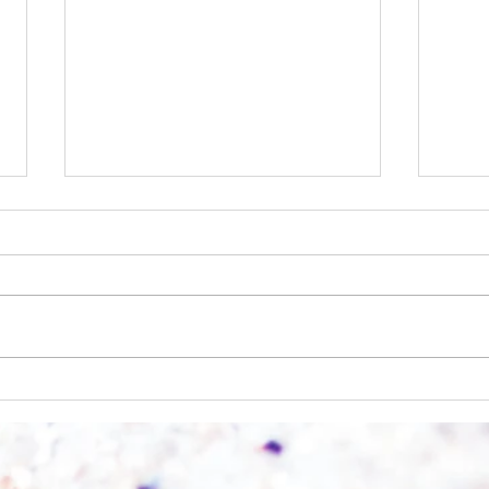
Einen Berg abtragen
Wie s