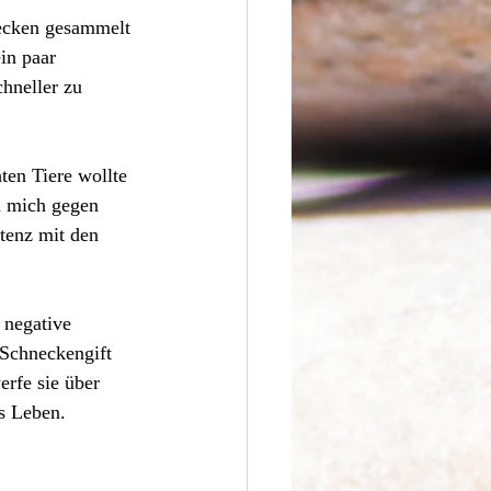
necken gesammelt 
in paar 
hneller zu 
en Tiere wollte 
h mich gegen 
tenz mit den 
 negative 
Schneckengift 
rfe sie über 
s Leben.