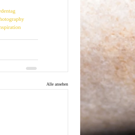
edentag
hotography
nspiration
Alle ansehen