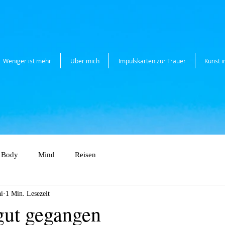
Weniger ist mehr
Über mich
Impulskarten zur Trauer
Kunst 
Body
Mind
Reisen
i
1 Min. Lesezeit
ut gegangen