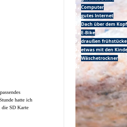
Computer
gutes Internet
Dach über dem Kopf
E-Bike
draußen frühstück
etwas mit den Kin
Wäschetrockner
 passendes 
tunde hatte ich 
h die SD Karte 