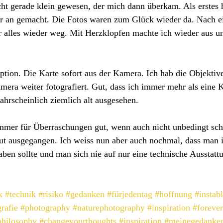
cht gerade klein gewesen, der mich dann überkam. Als erstes 
r an gemacht. Die Fotos waren zum Glück wieder da. Nach e
r alles wieder weg. Mit Herzklopfen machte ich wieder aus un
Option. Die Karte sofort aus der Kamera. Ich hab die Objektiv
mera weiter fotografiert. Gut, dass ich immer mehr als eine 
wahrscheinlich ziemlich alt ausgesehen.
immer für Überraschungen gut, wenn auch nicht unbedingt sch
s gut ausgegangen. Ich weiss nun aber auch nochmal, dass man
ben sollte und man sich nie auf nur eine technische Ausstattu
k
#technik
#risiko
#gedanken
#fürjedentag
#hoffnung
#instab
rafie
#photography
#naturephotography
#inspiration
#foreve
philosophy
#changeyourthoughts
#inspiration
#meinegedanke