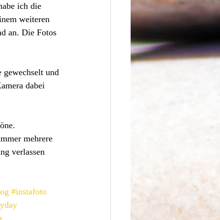
habe ich die 
inem weiteren 
d an. Die Fotos 
e gewechselt und 
Kamera dabei 
öne. 
 immer mehrere 
ng verlassen 
log
#instafoto
ryday
n