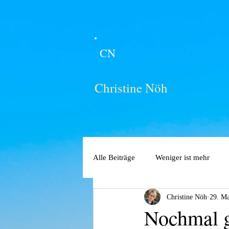
CN
Christine Nöh
Alle Beiträge
Weniger ist mehr
Christine Nöh
29. Ma
Nochmal g