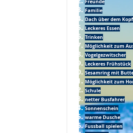
Freunde
Familie
Dach über dem Kopf
Leckeres Essen
Trinken
Möglichkeit zum Au
Vogelgezwitscher
Leckeres Frühstück
Sesamring mit Butt
Möglichkeit zum Ho
Schule
netter Busfahrer
Sonnenschein
warme Dusche
Fussball spielen