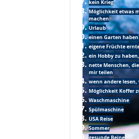
kein Krieg
Möglichkeit etwas m
machen
Urlaub
einen Garten haben
eigene Früchte ernt
ein Hobby zu haben,
nette Menschen, die
mir teilen
wenn andere lesen, 
Möglichkeit Koffer 
Waschmaschine
Spülmaschine
USA Reise
Sommer
gesunde Beine