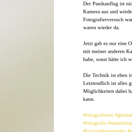
Der Panikanflug ist ni
Kamera aus und wiede
Fotografierversuch wa
waren wieder da. 
Jetzt gab es nur eine 
mit meiner anderen Ka
habe, sonst hätte ich 
Die Technik ist eben 
Letztendlich ist alle
Möglichkeiten dabei ha
kann.
#fotografieren
#geträn
#fotografie
#naturfotog
#lovingphotography
#