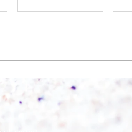
Wo a
Wie schnell geht es?
eifen 17, 57072 Siegen