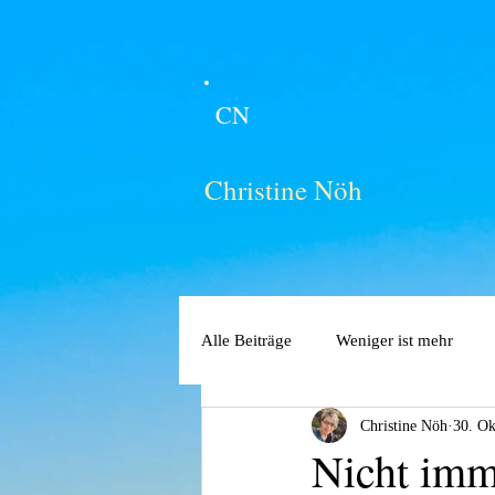
CN
Christine Nöh
Alle Beiträge
Weniger ist mehr
Christine Nöh
30. Ok
Nicht imm