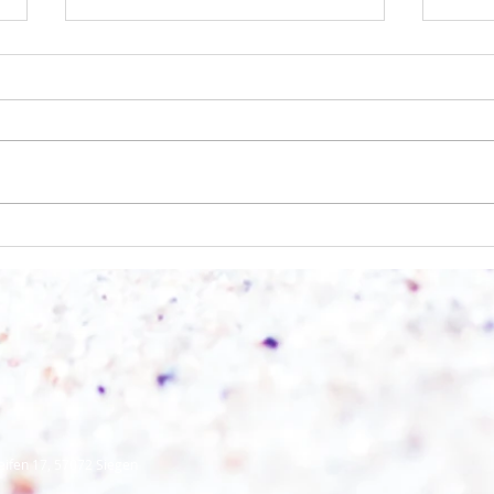
Einen Berg abtragen
Wie s
eifen 17, 57072 Siegen