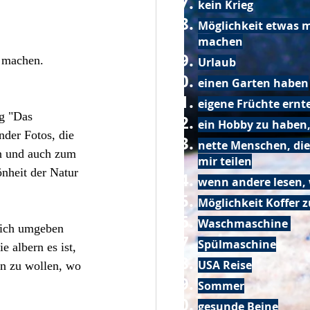
kein Krieg
Möglichkeit etwas m
machen
r machen.
Urlaub
einen Garten haben
eigene Früchte ernt
g "Das 
ein Hobby zu haben,
nder Fotos, die 
nette Menschen, die
n und auch zum 
mir teilen
nheit der Natur 
wenn andere lesen, 
Möglichkeit Koffer 
Waschmaschine
lich umgeben 
Spülmaschine
e albern es ist, 
USA Reise
n zu wollen, wo 
Sommer
gesunde Beine