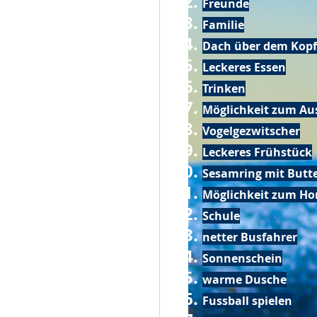
Freunde
Familie
Dach über dem Kopf
Leckeres Essen
Trinken
Möglichkeit zum Au
Vogelgezwitscher
Leckeres Frühstück
Sesamring mit Butt
Möglichkeit zum Ho
Schule
netter Busfahrer
Sonnenschein
warme Dusche
Fussball spielen