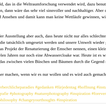
d, das in die Weltraumforschung verwendet wird, dazu benu
n, dann wäre das sehr viel sinnvoller und nachhaltiger. Aber 
d Ansehen und damit kann man keine Wettläufe gewinnen, wi
r Ausstellung aber auch, dass heute nicht nur alles schlechter
e, die tatsächlich umgesetzt werden und unsere Umwelt wieder
as Projekt der Renaturierung der Emscher nennen, einen klei
elen Jahren nur noch eine Abwassercloake war. Heute ist es w
, das zwischen vielen Büschen und Bäumen durch die Gegend
ser machen, wenn wir es nur wollen und es wird auch gemacht
rberchlicheparadies
#gedanken
#fürjedentag
#hoffnung
#inst
rafie
#photography
#naturephotography
#inspiration
#foreve
philosophy
#changeyourthoughts
#inspiration