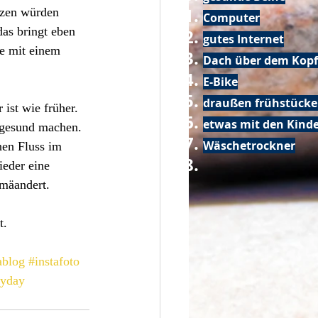
tzen würden 
Computer
das bringt eben 
gutes Internet
e mit einem 
Dach über dem Kopf
E-Bike
draußen frühstück
 ist wie früher. 
etwas mit den Kin
 gesund machen. 
Wäschetrockner
nen Fluss im 
ieder eine 
 mäandert.
. 
ablog
#instafoto
ryday