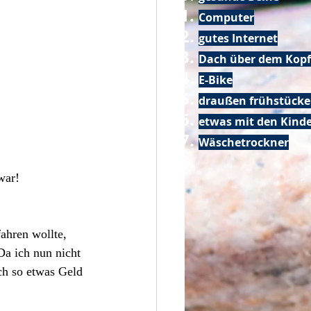
Computer
gutes Internet
Dach über dem Kopf
E-Bike
draußen frühstück
etwas mit den Kin
Wäschetrockner
war!
ahren wollte, 
Da ich nun nicht 
ch so etwas Geld 