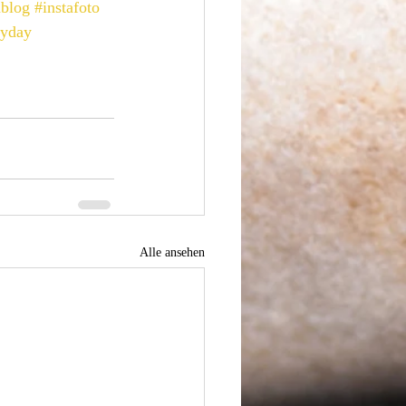
ablog
#instafoto
ryday
Alle ansehen