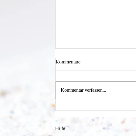
Kommentare
Kommentar verfassen...
Einen Berg abtragen
Hilfe