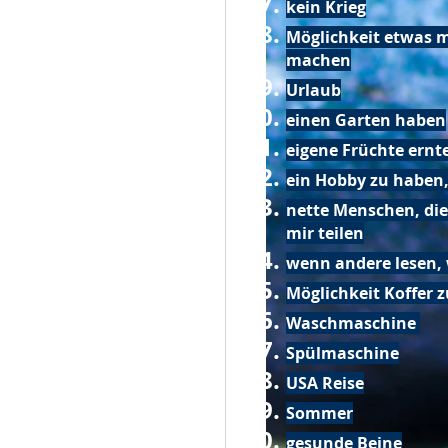
kein Krieg
Möglichkeit etwas m
machen
Urlaub
einen Garten haben
eigene Früchte ernt
ein Hobby zu haben,
nette Menschen, die
mir teilen
wenn andere lesen, 
Möglichkeit Koffer 
Waschmaschine
Spülmaschine
USA Reise
Sommer
gesunde Beine