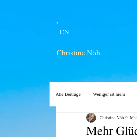
CN
Christine Nöh
Alle Beiträge
Weniger ist mehr
Christine Nöh
9. Mai
Mehr Glüc