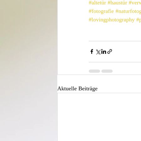
#altetür
#haustür
#verw
#fotografie
#naturfotog
#lovingphotography
#
Aktuelle Beiträge