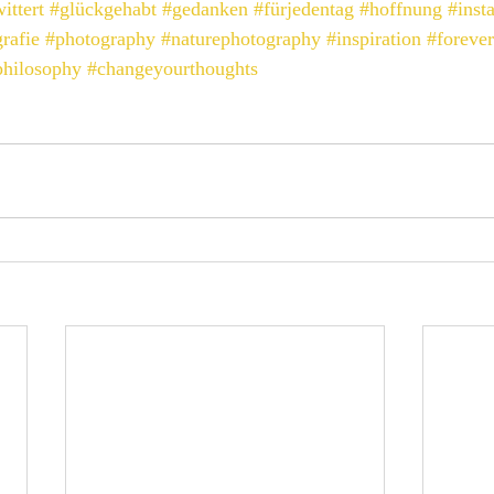
ittert
#glückgehabt
#gedanken
#fürjedentag
#hoffnung
#inst
rafie
#photography
#naturephotography
#inspiration
#foreve
philosophy
#changeyourthoughts