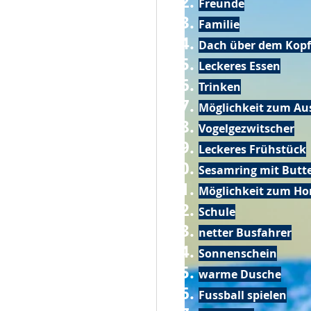
Freunde
Familie
Dach über dem Kopf
Leckeres Essen
Trinken
Möglichkeit zum Au
Vogelgezwitscher
Leckeres Frühstück
Sesamring mit Butt
Möglichkeit zum Ho
Schule
netter Busfahrer
Sonnenschein
warme Dusche
Fussball spielen