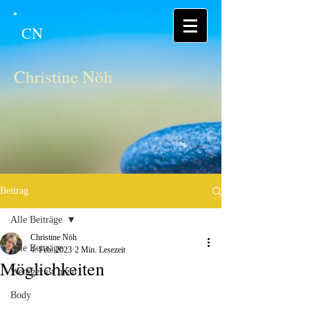
CN
Christine Nöh
Beitrag
Alle Beiträge
Christine Nöh
Alle Beiträge
4. Feb. 2023
2 Min. Lesezeit
Möglichkeiten
Weniger ist mehr
Body