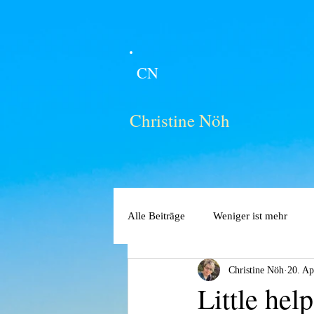
CN
Christine Nöh
Alle Beiträge
Weniger ist mehr
Christine Nöh
20. Ap
Little hel