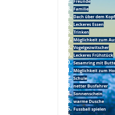
Freunde
Familie
Dach über dem Kopf
Leckeres Essen
Trinken
Möglichkeit zum Au
Vogelgezwitscher
Leckeres Frühstück
Sesamring mit Butt
Möglichkeit zum Ho
Schule
netter Busfahrer
Sonnenschein
warme Dusche
Fussball spielen