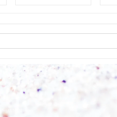
Wo a
Wie schnell geht es?
eifen 17, 57072 Siegen