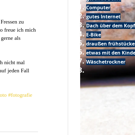
Computer
gutes Internet
 Fressen zu 
Dach über dem Kopf
o freue ich mich 
E-Bike
gerne als 
draußen frühstück
etwas mit den Kin
Wäschetrockner
h nicht mal 
auf jeden Fall 
foto
#fotografie