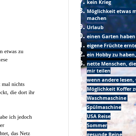
kein Krieg
Möglichkeit etwas m
machen
Urlaub
einen Garten haben
eigene Früchte ernt
m etwas zu 
ein Hobby zu haben,
iese 
nette Menschen, die
mir teilen
wenn andere lesen, 
 mal nichts 
Möglichkeit Koffer 
t, die dort ihr 
Waschmaschine
Spülmaschine
USA Reise
abe ich jedoch 
Sommer
er 
tet, das Netz 
gesunde Beine