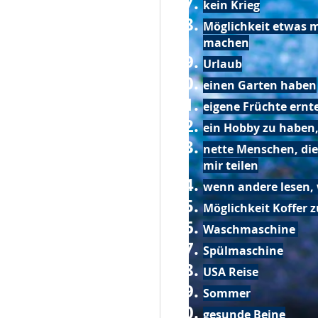
kein Krieg
Möglichkeit etwas m
machen
Urlaub
einen Garten haben
eigene Früchte ernt
ein Hobby zu haben,
nette Menschen, die
mir teilen
wenn andere lesen, 
Möglichkeit Koffer 
Waschmaschine
Spülmaschine
USA Reise
Sommer
gesunde Beine