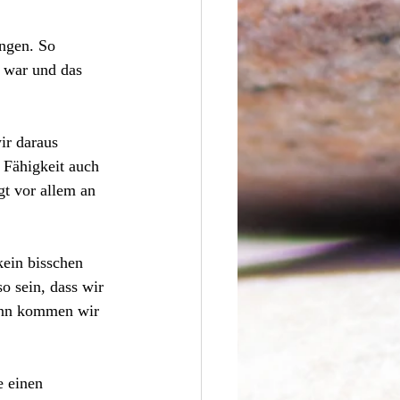
ngen. So 
s war und das 
ir daraus 
 Fähigkeit auch 
t vor allem an 
ein bisschen 
o sein, dass wir 
ann kommen wir 
e einen 