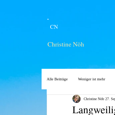
CN
Christine Nöh
Alle Beiträge
Weniger ist mehr
Christine Nöh
27. Se
Langweili