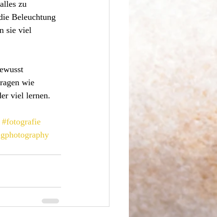
lles zu 
die Beleuchtung 
 sie viel 
bewusst 
fragen wie 
r viel lernen.
#fotografie
ngphotography