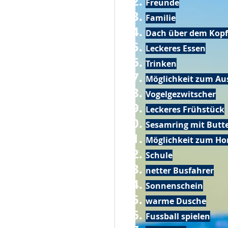
Freunde
Familie
Dach über dem Kopf
Leckeres Essen
Trinken
Möglichkeit zum Au
Vogelgezwitscher
Leckeres Frühstück
Sesamring mit Butt
Möglichkeit zum Ho
Schule
netter Busfahrer
Sonnenschein
warme Dusche
Fussball spielen