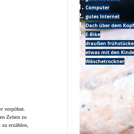
Computer
gutes Internet
Dach über dem Kopf
E-Bike
draußen frühstück
etwas mit den Kin
Wäschetrockner
r verpöhnt. 
en Zeiten zu 
 zu erzählen, 