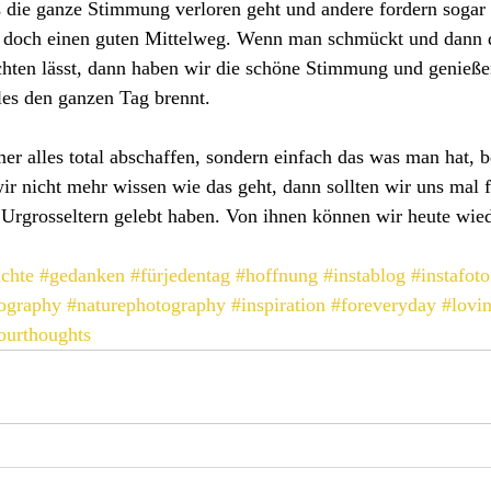
die ganze Stimmung verloren geht und andere fordern sogar a
er doch einen guten Mittelweg. Wenn man schmückt und dann 
uchten lässt, dann haben wir die schöne Stimmung und genießen
les den ganzen Tag brennt. 
r alles total abschaffen, sondern einfach das was man hat, 
r nicht mehr wissen wie das geht, dann sollten wir uns mal 
Urgrosseltern gelebt haben. Von ihnen können wir heute wiede
üchte
#gedanken
#fürjedentag
#hoffnung
#instablog
#instafoto
ography
#naturephotography
#inspiration
#foreveryday
#lovi
ourthoughts