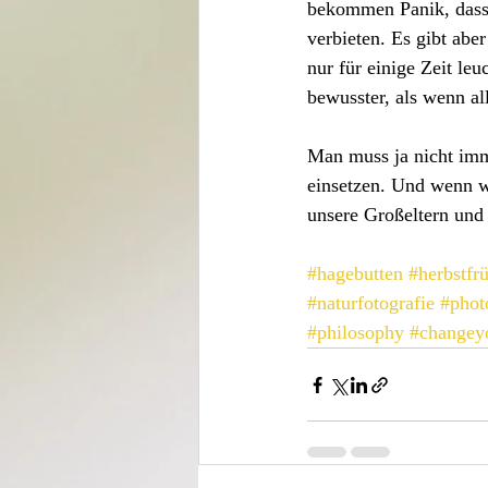
bekommen Panik, dass 
verbieten. Es gibt ab
nur für einige Zeit le
bewusster, als wenn al
Man muss ja nicht imme
einsetzen. Und wenn wi
unsere Großeltern und 
#hagebutten
#herbstfr
#naturfotografie
#phot
#philosophy
#changey