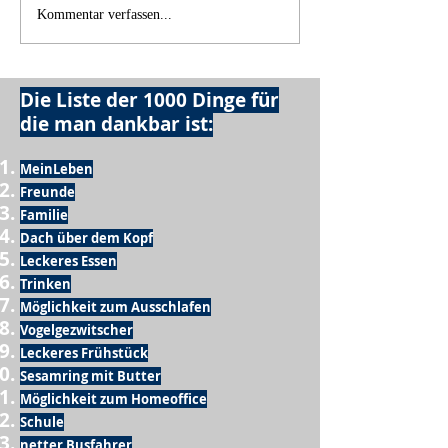
Kommentar verfassen...
Die Liste der 1000 Dinge für
die man dankbar ist:
MeinLeben
Freunde
Familie
Dach über dem Kopf
Leckeres Essen
Trinken
Möglichkeit zum Ausschlafen
Vogelgezwitscher
Leckeres Frühstück
Sesamring mit Butter
Möglichkeit zum Homeoffice
Schule
netter Busfahrer