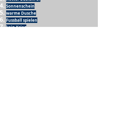
Sonnenschein
warme Dusche
Fussball spielen
kein Krieg
Möglichkeit etwas mit der Familie zu
machen
Urlaub
einen Garten haben
eigene Früchte ernten
ein Hobby zu haben, das mich erfüllt
nette Menschen, die dieses Hobby mit mir
teilen
wenn andere lesen, was ich schreibe
Möglichkeit Koffer zu packen
Waschmaschine
Spülmaschine
USA Reise
Sommer
gesunde Beine
Computer