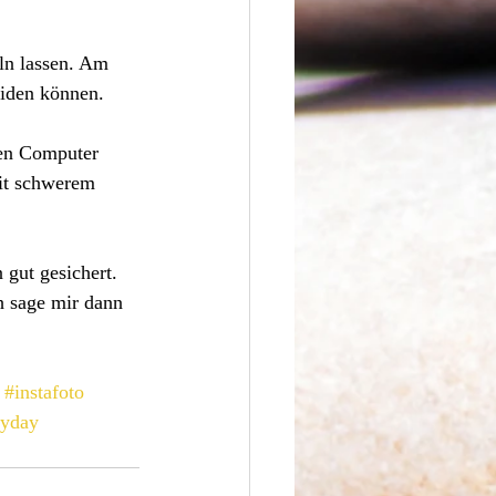
ln lassen. Am 
eiden können.
en Computer 
mit schwerem 
 gut gesichert. 
h sage mir dann 
#instafoto
ryday