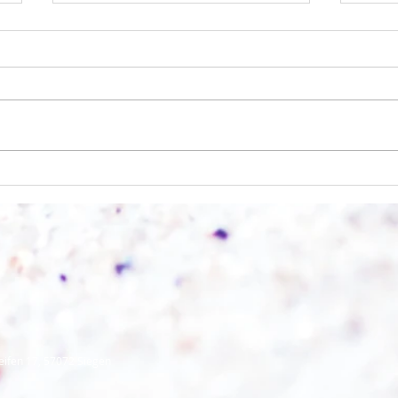
Wo a
Wie schnell geht es?
eifen 17, 57072 Siegen