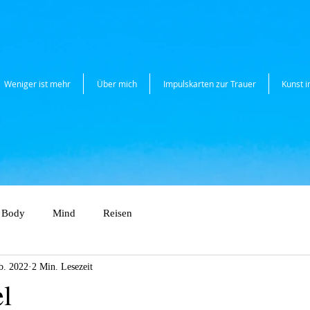
Weniger ist mehr
Über mich
Impulskarten zur Trauer
Kunst 
Body
Mind
Reisen
b. 2022
2 Min. Lesezeit
el