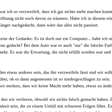
r ich so verzweifelt, dass ich gar nichts mehr machen konn
 Hoffnung nicht noch davon zu träumen. Hätte ich in diesem e
länger nachgedacht, dann wäre das alles nicht passiert.
ise der Gedanke: Es ist doch nur ein Computer... habe ich ni
rau gedacht? Bei dem Auto war es auch "nur" die falsche Farb
 mehr. Es war die Erwartung, die nicht erfüllt worden war un
 
en etwas anderes sein, das ihn verzweifeln lässt und wir sollt
rüber, ob es dann angemessen ist so niedergeschlagen zu sein.
 wir merken, dass wir keine Macht mehr haben, etwas zu ände
 den wir verlieren, obwohl wir nichts falsch gemacht haben. 
eit sein, die zu einem Unfall mit schweren Folgen führt. Es