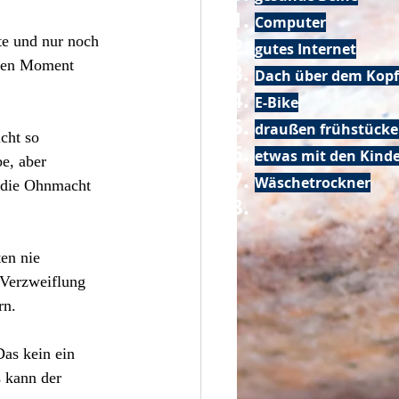
Computer
te und nur noch 
gutes Internet
inen Moment 
Dach über dem Kopf
E-Bike
draußen frühstück
cht so 
etwas mit den Kin
e, aber 
Wäschetrockner
d die Ohnmacht 
en nie 
 Verzweiflung 
rn. 
Das kein ein 
 kann der 