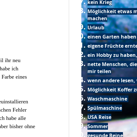
kein Krieg
Möglichkeit etwas m
machen
Urlaub
einen Garten haben
eigene Früchte ernt
ein Hobby zu haben,
l ihr neu 
nette Menschen, die
habe ich 
mir teilen
 Farbe eines 
wenn andere lesen, 
Möglichkeit Koffer 
Waschmaschine
installieren 
Spülmaschine
schen Fehler 
USA Reise
ch habe alle 
Sommer
ber bisher ohne 
gesunde Beine