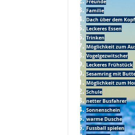
Freunde
Familie
Dach über dem Kopf
Leckeres Essen
Trinken
Möglichkeit zum Au
Vogelgezwitscher
Leckeres Frühstück
Sesamring mit Butt
Möglichkeit zum Ho
Schule
netter Busfahrer
Sonnenschein
warme Dusche
Fussball spielen