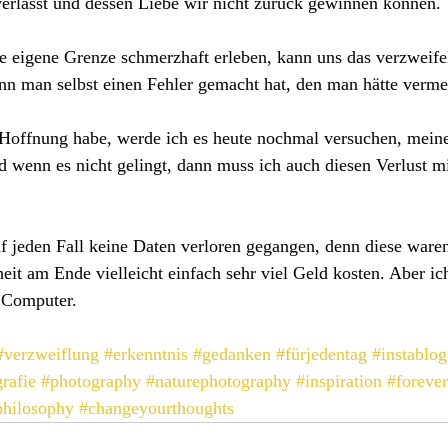
verlässt und dessen Liebe wir nicht zurück gewinnen können. 
 eigene Grenze schmerzhaft erleben, kann uns das verzweife
enn man selbst einen Fehler gemacht hat, den man hätte verm
Hoffnung habe, werde ich es heute nochmal versuchen, mein
d wenn es nicht gelingt, dann muss ich auch diesen Verlust 
f jeden Fall keine Daten verloren gegangen, denn diese waren
t am Ende vielleicht einfach sehr viel Geld kosten. Aber ic
n Computer. 
#verzweiflung
#erkenntnis
#gedanken
#fürjedentag
#instablog
rafie
#photography
#naturephotography
#inspiration
#foreve
philosophy
#changeyourthoughts