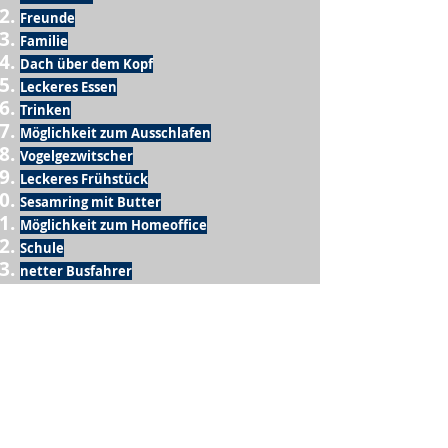
Freunde
Familie
Dach über dem Kopf
Leckeres Essen
Trinken
Möglichkeit zum Ausschlafen
Vogelgezwitscher
Leckeres Frühstück
Sesamring mit Butter
Möglichkeit zum Homeoffice
Schule
netter Busfahrer
Sonnenschein
warme Dusche
Fussball spielen
kein Krieg
Möglichkeit etwas mit der Familie zu
machen
Urlaub