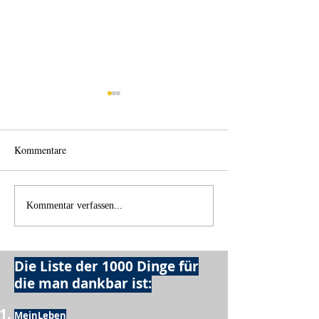
Kommentare
Licht und Schatten
Alles was möglich
Kommentar verfassen...
Die Liste der 1000 Dinge für
die man dankbar ist:
MeinLeben