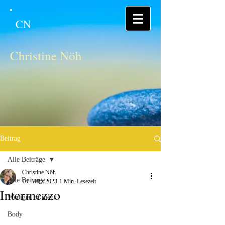
CN
Christine Nöh
Beitrag
Alle Beiträge
Christine Nöh
Alle Beiträge
10. März 2023
1 Min. Lesezeit
Intermezzo
Weniger ist mehr
Body