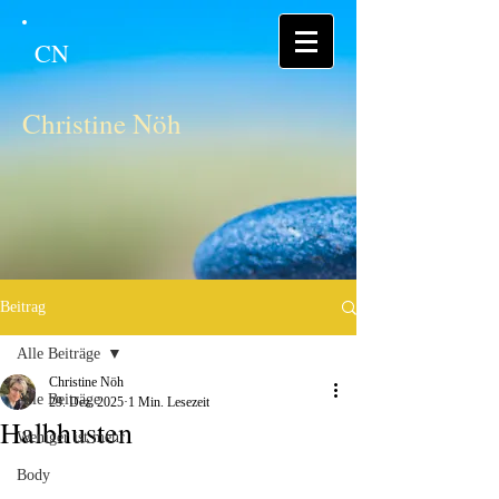
CN
Christine Nöh
Beitrag
Alle Beiträge
Christine Nöh
Alle Beiträge
29. Dez. 2025
1 Min. Lesezeit
Halbhusten
Weniger ist mehr
Body