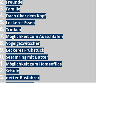
Freunde
Familie
Dach über dem Kopf
Leckeres Essen
Trinken
Möglichkeit zum Ausschlafen
Vogelgezwitscher
Leckeres Frühstück
Sesamring mit Butter
Möglichkeit zum Homeoffice
Schule
netter Busfahrer
Sonnenschein
warme Dusche
Fussball spielen
kein Krieg
Möglichkeit etwas mit der Familie zu
machen
Urlaub
einen Garten haben