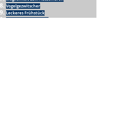
Vogelgezwitscher
Leckeres Frühstück
Sesamring mit Butter
Möglichkeit zum Homeoffice
Schule
netter Busfahrer
Sonnenschein
warme Dusche
Fussball spielen
kein Krieg
Möglichkeit etwas mit der Familie zu
machen
Urlaub
einen Garten haben
eigene Früchte ernten
ein Hobby zu haben, das mich erfüllt
nette Menschen, die dieses Hobby mit mir
teilen
wenn andere lesen, was ich schreibe
Möglichkeit Koffer zu packen