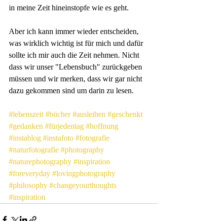
in meine Zeit hineinstopfe wie es geht. 
Aber ich kann immer wieder entscheiden, 
was wirklich wichtig ist für mich und dafür 
sollte ich mir auch die Zeit nehmen. Nicht 
dass wir unser "Lebensbuch" zurückgeben 
müssen und wir merken, dass wir gar nicht 
dazu gekommen sind um darin zu lesen.
#lebenszeit
#bücher
#ausleihen
#geschenkt
#gedanken
#fürjedentag
#hoffnung
#instablog
#instafoto
#fotografie
#naturfotografie
#photography
#naturephotography
#inspiration
#foreveryday
#lovingphotography
#philosophy
#changeyourthoughts
#inspiration