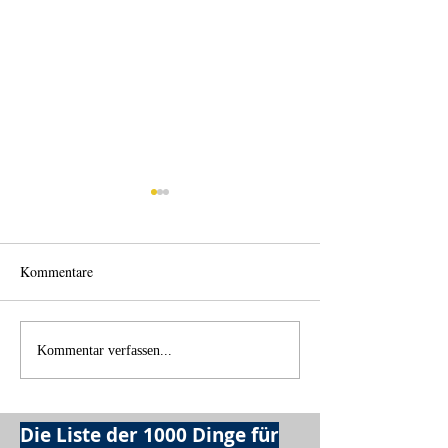
Kommentare
Back home
Wo anfangen?
Kommentar verfassen...
Die Liste der 1000 Dinge für