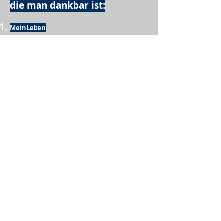
die man dankbar ist:
MeinLeben
Freunde
Familie
Dach über dem Kopf
Leckeres Essen
Trinken
Möglichkeit zum Ausschlafen
Vogelgezwitscher
Leckeres Frühstück
Sesamring mit Butter
Möglichkeit zum Homeoffice
Schule
netter Busfahrer
Sonnenschein
warme Dusche
Fussball spielen
kein Krieg
Möglichkeit etwas mit der Familie zu