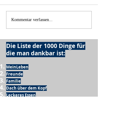
Einen Berg abtragen
Wie schnell geht 
Kommentar verfassen...
Die Liste der 1000 Dinge für
die man dankbar ist:
MeinLeben
Freunde
Familie
Dach über dem Kopf
Leckeres Essen
Trinken
Möglichkeit zum Ausschlafen
Vogelgezwitscher
Leckeres Frühstück
Sesamring mit Butter