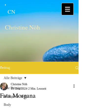
CN
Christine Nöh
Beitrag
Alle Beiträge
Christine Nöh
Alle Beiträge
15. Dez. 2024
2 Min. Lesezeit
Fata Morgana
Weniger ist mehr
Body