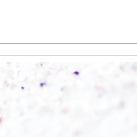
Licht und Schatten
Alles
eifen 17, 57072 Siegen