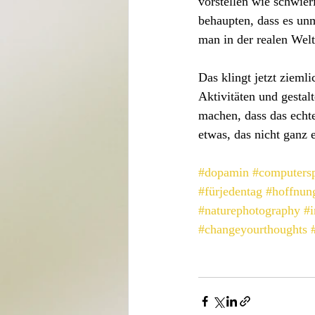
vorstellen wie schwieri
behaupten, dass es unm
man in der realen Wel
Das klingt jetzt zieml
Aktivitäten und gestal
machen, dass das echte
etwas, das nicht ganz e
#dopamin
#computersp
#fürjedentag
#hoffnun
#naturephotography
#i
#changeyourthoughts