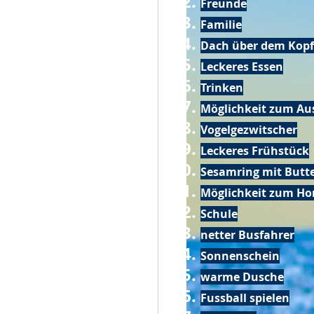
Freunde
Familie
Dach über dem Kopf
Leckeres Essen
Trinken
Möglichkeit zum Au
Vogelgezwitscher
Leckeres Frühstück
Sesamring mit Butt
Möglichkeit zum Ho
Schule
netter Busfahrer
Sonnenschein
warme Dusche
Fussball spielen