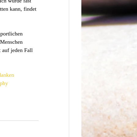
Ich würde fast 
ten kann, findet 
portlichen 
n Menschen 
 auf jeden Fall 
danken
aphy