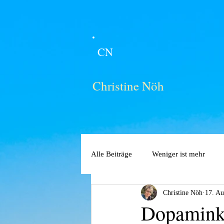
CN
Christine Nöh
Alle Beiträge
Weniger ist mehr
Christine Nöh
17. Au
Dopamink