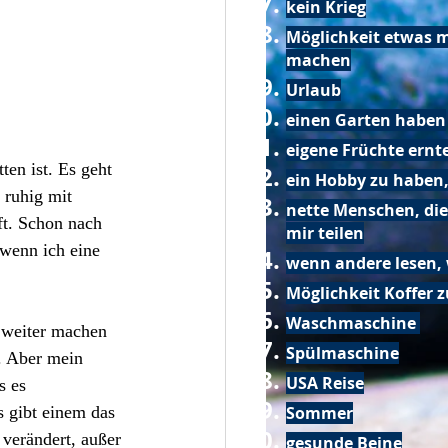
kein Krieg
Möglichkeit etwas m
machen
Urlaub
einen Garten haben
eigene Früchte ernt
en ist. Es geht 
ein Hobby zu haben,
 ruhig mit 
nette Menschen, die
t. Schon nach 
mir teilen
 wenn ich eine 
wenn andere lesen, 
Möglichkeit Koffer 
Waschmaschine
 weiter machen 
Spülmaschine
n. Aber mein 
USA Reise
s es 
Sommer
s gibt einem das 
 verändert, außer 
gesunde Beine