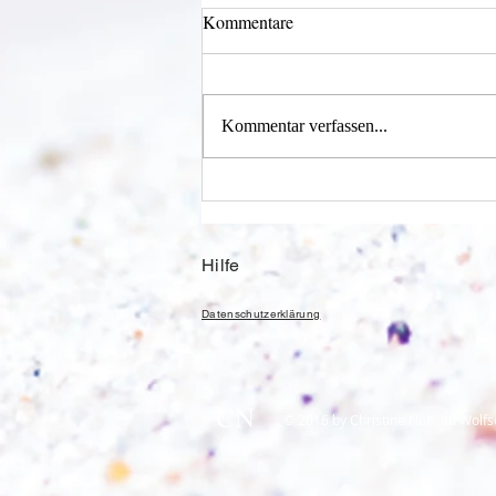
Kommentare
Wechselklamotten
Kommentar verfassen...
Hilfe
Datenschutzerklärung
CN
© 2016 by Christine Nöh. Im Wolfs