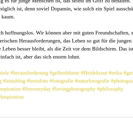
g es für junge Menschen ist, das selbst im Griff zu behalten. 
öglich ist, denn soviel Dopamin, wie solch ein Spiel ausschüt
t kaum.
ich hoffnungslos. Wir können aber mit guten Freundschaften, s
terischen Herausforderungen, das Leben so gut für die junge
 Leben besser bleibt, als die Zeit vor dem Bildschirm. Das ist
infach ist, aber das sich enorm lohnt.
iele
#herausforderung
#gelbesblume
#Heidekraut
#erika
#ge
g
#instablog
#instafoto
#fotografie
#naturfotografie
#photogr
nspiration
#foreveryday
#lovingphotography
#philosophy
#inspiration