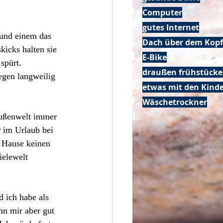
Computer
gutes Internet
 und einem das 
Dach über dem Kopf
icks halten sie 
E-Bike
spürt. 
draußen frühstück
egen langweilig 
etwas mit den Kin
Wäschetrockner
Außenwelt immer 
r im Urlaub bei 
 Hause keinen 
ielewelt 
 ich habe als 
nn mir aber gut 