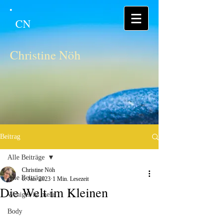
CN
Christine Nöh
Beitrag
Alle Beiträge
Christine Nöh
Alle Beiträge
6. Jan. 2023
1 Min. Lesezeit
Die Welt im Kleinen
Weniger ist mehr
Body