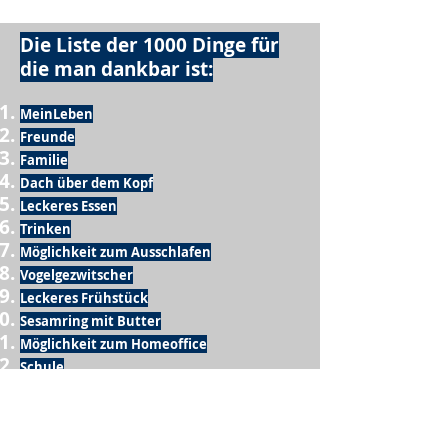
Die Liste der 1000 Dinge für
die man dankbar ist:
MeinLeben
Freunde
Familie
Dach über dem Kopf
Leckeres Essen
Trinken
Möglichkeit zum Ausschlafen
Vogelgezwitscher
Leckeres Frühstück
Sesamring mit Butter
Möglichkeit zum Homeoffice
Schule
netter Busfahrer
Sonnenschein
warme Dusche