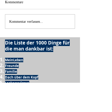
Kommentare
Einen Berg abtragen
Wie schnell geht 
Kommentar verfassen...
Die Liste der 1000 Dinge für
die man dankbar ist:
MeinLeben
Freunde
Familie
Dach über dem Kopf
Leckeres Essen
Trinken
Möglichkeit zum Ausschlafen
Vogelgezwitscher
Leckeres Frühstück
Sesamring mit Butter