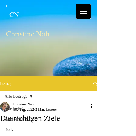
CN
Christine Nöh
Beitrag
Alle Beiträge
Christine Nöh
Alle Beiträge
30. Aug. 2022
2 Min. Lesezeit
Die richtigen Ziele
Weniger ist mehr
Body